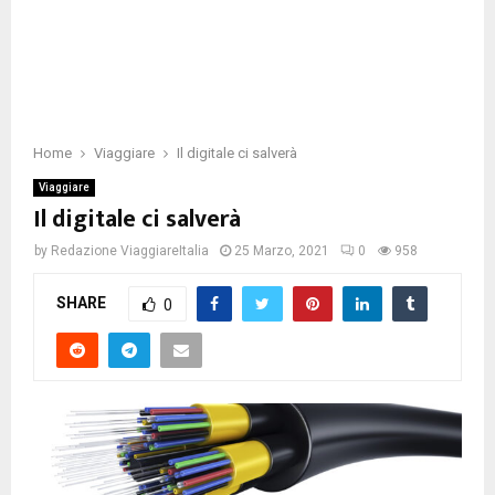
Home
Viaggiare
Il digitale ci salverà
Viaggiare
Il digitale ci salverà
by
Redazione ViaggiareItalia
25 Marzo, 2021
0
958
SHARE
0