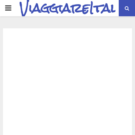
ViaggiareItalia
PRIMARY
MENU