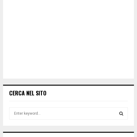
CERCA NEL SITO
S
e
a
S
r
c