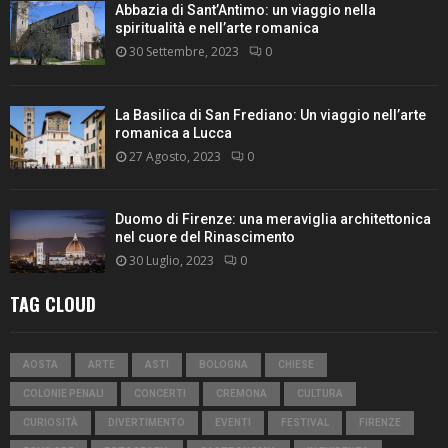
Abbazia di Sant’Antimo: un viaggio nella
spiritualità e nell’arte romanica
30 Settembre, 2023
0
La Basilica di San Frediano: Un viaggio nell’arte
romanica a Lucca
27 Agosto, 2023
0
Duomo di Firenze: una meraviglia architettonica
nel cuore del Rinascimento
30 Luglio, 2023
0
TAG CLOUD
AOSTA
ARTE
ASTI
BOLOGNA
CHIESE
COLONIE PENALI
CONCERTI
CREMONA
CULTURA
CURIOSITÀ
DIVERTIMENTO
EVENTI
FESTIVAL
FIRENZE