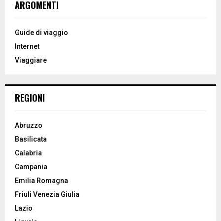
E
ARGOMENTI
h
f
A
o
Guide di viaggio
r
R
Internet
:
Viaggiare
C
H
REGIONI
Abruzzo
Basilicata
Calabria
Campania
Emilia Romagna
Friuli Venezia Giulia
Lazio