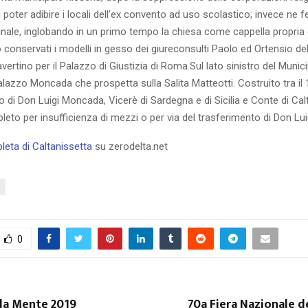
 poter adibire i locali dell’ex convento ad uso scolastico; invece ne f
ale, inglobando in un primo tempo la chiesa come cappella propria d
o conservati i modelli in gesso dei giureconsulti Paolo ed Ortensio del
ravertino per il Palazzo di Giustizia di Roma.Sul lato sinistro del Munic
alazzo Moncada che prospetta sulla Salita Matteotti. Costruito tra il 
 di Don Luigi Moncada, Vicerè di Sardegna e di Sicilia e Conte di Cal
eto per insufficienza di mezzi o per via del trasferimento di Don Lui
eta di Caltanissetta
su zerodelta.net
0
lla Mente 2019
70a Fiera Nazionale 