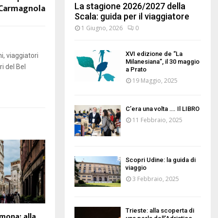
La stagione 2026/2027 della
 Carmagnola
Scala: guida per il viaggiatore
1 Giugno, 2026
0
XVI edizione de “La
i, viaggiatori
Milanesiana”, il 30 maggio
i del Bel
a Prato
19 Maggio, 2025
C’era una volta …. Il LIBRO
11 Febbraio, 2025
Scopri Udine: la guida di
viaggio
3 Febbraio, 2025
Trieste: alla scoperta di
mona: alla