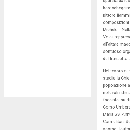
spartita da le
baroccheggiant
pittore fiamm
composizioni: 
Michele. Nella
Volsi, rappres
all’altare mag
sontuoso organ
del transetto 
Nel tesoro si 
staglia la Chi
popolazione al
notevoli ridim
facciata, su d
Corso Umberto 
Maria SS. Ann
Carmelitani Sc
scorso, l’auto