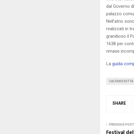
dal Governo di
palazzo comun
Nell’atrio son
realizzati in t
grandioso il P
1638 per conto
rimase incompl
La
guida compl
CALTANISSETTA
SHARE
PREVIOUS POST
Festival de