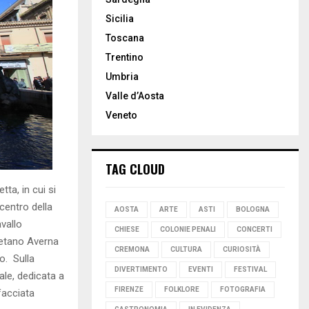
Sicilia
Toscana
Trentino
Umbria
Valle d’Aosta
Veneto
TAG CLOUD
tta, in cui si
centro della
AOSTA
ARTE
ASTI
BOLOGNA
vallo
CHIESE
COLONIE PENALI
CONCERTI
Gaetano Averna
CREMONA
CULTURA
CURIOSITÀ
o. Sulla
DIVERTIMENTO
EVENTI
FESTIVAL
ale, dedicata a
FIRENZE
FOLKLORE
FOTOGRAFIA
facciata