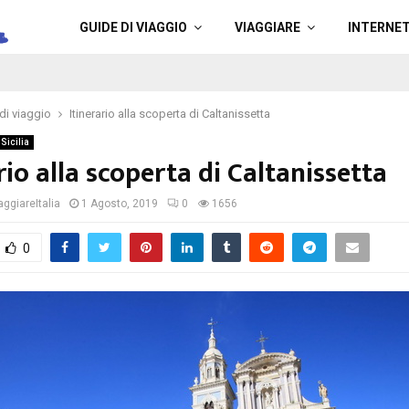
a
GUIDE DI VIAGGIO
VIAGGIARE
INTERNE
di viaggio
Itinerario alla scoperta di Caltanissetta
Sicilia
rio alla scoperta di Caltanissetta
ggiareItalia
1 Agosto, 2019
0
1656
0