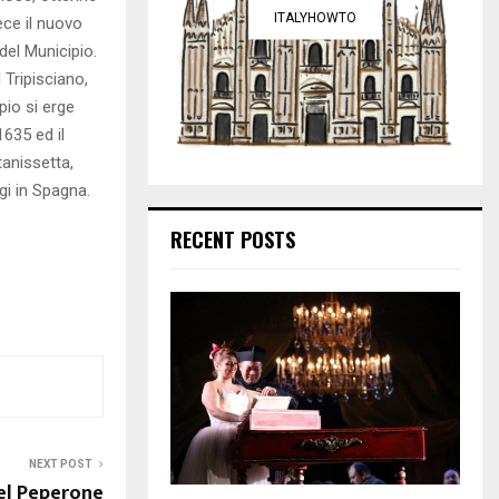
ITALYHOWTO
ece il nuovo
el Municipio.
 Tripisciano,
ipio si erge
1635 ed il
tanissetta,
gi in Spagna.
RECENT POSTS
NEXT POST
del Peperone