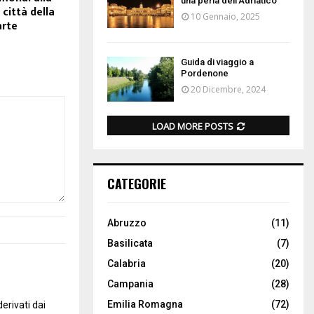
una perla dell’Adriatico
 città della
10 Gennaio, 2025
arte
Guida di viaggio a
Pordenone
20 Dicembre, 2024
LOAD MORE POSTS
CATEGORIE
Abruzzo
(11)
Basilicata
(7)
Calabria
(20)
Campania
(28)
Emilia Romagna
(72)
erivati dai