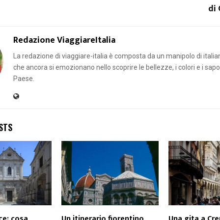
di
Redazione ViaggiareItalia
La redazione di viaggiare-italia è composta da un manipolo di italian
che ancora si emozionano nello scoprire le bellezze, i colori e i sapor
Paese.
STS
ce: cosa
Un itinerario fiorentino
Una gita a Cre