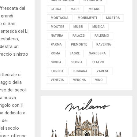
GASTRONOMIA
IN EVIDENZA
ffrescata dal
LATINA
MARE
MILANO
 grandi
MONTAGNA
MONUMENTI
MOSTRA
o di San
MOSTRE
MUSEI
MUSICA
centesca del Li
NATURA
PALAZZI
PALERMO
esbiterio,
PARMA
PIEMONTE
RAVENNA
 destra un
raccio sinistro
ROMA
SAGRE
SARDEGNA
SICILIA
STORIA
TEATRO
TORINO
TOSCANA
VARESE
ttedrale si
VENEZIA
VERONA
VINO
aggio della
rso dei secoli
la nuova
ngolo con il
esa dedicata a
 dei
Nel secolo
giose, ottenne