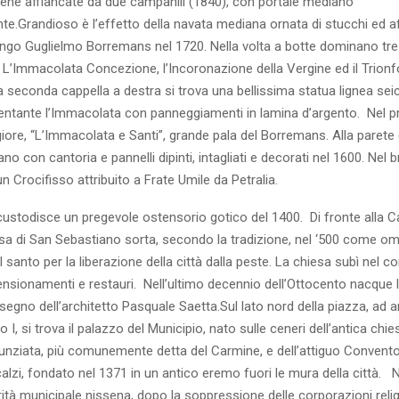
sene affiancate da due campanili (1840), con portale mediano
e.Grandioso è l’effetto della navata mediana ornata di stucchi ed a
ingo Guglielmo Borremans nel 1720. Nella volta a botte dominano tre
L’Immacolata Concezione, l’Incoronazione della Vergine ed il Trionf
 seconda cappella a destra si trova una bellissima statua lignea sei
entante l’Immacolata con panneggiamenti in lamina d’argento. Nel pr
giore, “L’Immacolata e Santi”, grande pala del Borremans. Alla parete
o con cantoria e pannelli dipinti, intagliati e decorati nel 1600. Nel b
un Crocifisso attribuito a Frate Umile da Petralia.
custodisce un pregevole ostensorio gotico del 1400. Di fronte alla Ca
esa di San Sebastiano sorta, secondo la tradizione, nel ‘500 come om
 santo per la liberazione della città dalla peste. La chiesa subì nel co
ensionamenti e restauri. Nell’ultimo decennio dell’Ottocento nacque 
isegno dell’architetto Pasquale Saetta.Sul lato nord della piazza, ad a
I, si trova il palazzo del Municipio, nato sulle ceneri dell’antica chi
unziata, più comunemente detta del Carmine, e dell’attiguo Convento
alzi, fondato nel 1371 in un antico eremo fuori le mura della città. 
rità municipale nissena, dopo la soppressione delle corporazioni reli