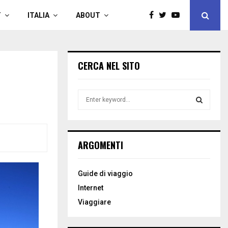
T
ITALIA
ABOUT
CERCA NEL SITO
S
e
a
S
r
c
E
ARGOMENTI
h
f
A
o
Guide di viaggio
r
R
Internet
:
C
Viaggiare
H