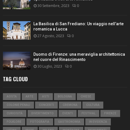
30 Settembre, 2023
0
La Basilica di San Frediano: Un viaggio nell’arte
romanica a Lucca
27 Agosto, 2023
0
Duomo di Firenze: una meraviglia architettonica
nel cuore del Rinascimento
30 Luglio, 2023
0
TAG CLOUD
AOSTA
ARTE
ASTI
BOLOGNA
CHIESE
COLONIE PENALI
CONCERTI
CREMONA
CULTURA
CURIOSITÀ
DIVERTIMENTO
EVENTI
FESTIVAL
FIRENZE
FOLKLORE
FOTOGRAFIA
GASTRONOMIA
IN EVIDENZA