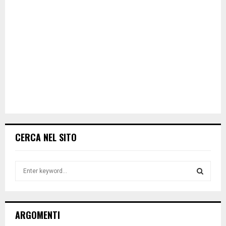
CERCA NEL SITO
S
e
a
S
r
c
E
ARGOMENTI
h