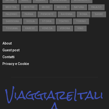
LATINA
MARE
MILANO
MONTAGNA
MONUMENTI
MOSTRA
MOSTRE
MUSEI
MUSICA
NATURA
PALAZZI
PALERMO
PARMA
PIEMONTE
RAVENNA
ROMA
SAGRE
SARDEGNA
SICILIA
STORIA
TEATRO
TORINO
TOSCANA
VARESE
VENEZIA
VERONA
VINO
About
Guest post
Contatti
Privacy e Cookie
ViaggiareItali
a