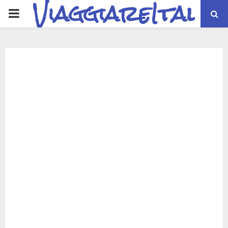
ViaggiareItalia
PRIMARY
MENU