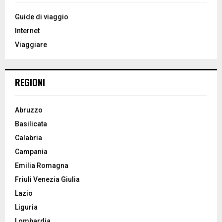
f
A
o
Guide di viaggio
r
R
Internet
:
Viaggiare
C
H
REGIONI
Abruzzo
Basilicata
Calabria
Campania
Emilia Romagna
Friuli Venezia Giulia
Lazio
Liguria
Lombardia