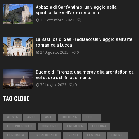
Abbazia di Sant’Antimo: un viaggio nella
spiritualità e nell’arte romanica
30 Settembre, 2023
0
La Basilica di San Frediano: Un viaggio nell’arte
romanica a Lucca
27 Agosto, 2023
0
Duomo di Firenze: una meraviglia architettonica
nel cuore del Rinascimento
30 Luglio, 2023
0
TAG CLOUD
AOSTA
ARTE
ASTI
BOLOGNA
CHIESE
COLONIE PENALI
CONCERTI
CREMONA
CULTURA
CURIOSITÀ
DIVERTIMENTO
EVENTI
FESTIVAL
FIRENZE