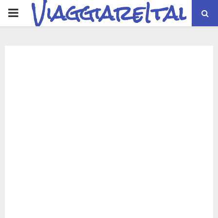
ViaggiareItalia
PRIMARY
MENU