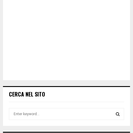
CERCA NEL SITO
S
e
a
S
r