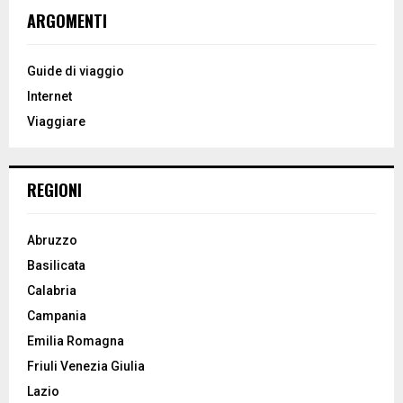
c
E
ARGOMENTI
h
f
A
o
Guide di viaggio
r
R
Internet
:
Viaggiare
C
H
REGIONI
Abruzzo
Basilicata
Calabria
Campania
Emilia Romagna
Friuli Venezia Giulia
Lazio