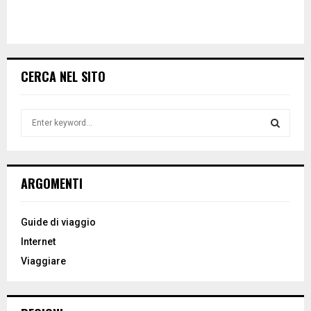
CERCA NEL SITO
S
e
a
S
r
c
E
ARGOMENTI
h
f
A
o
Guide di viaggio
r
R
Internet
:
Viaggiare
C
H