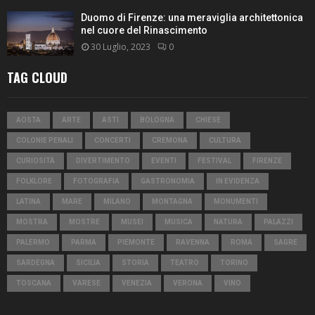
Duomo di Firenze: una meraviglia architettonica
nel cuore del Rinascimento
30 Luglio, 2023
0
TAG CLOUD
AOSTA
ARTE
ASTI
BOLOGNA
CHIESE
COLONIE PENALI
CONCERTI
CREMONA
CULTURA
CURIOSITÀ
DIVERTIMENTO
EVENTI
FESTIVAL
FIRENZE
FOLKLORE
FOTOGRAFIA
GASTRONOMIA
IN EVIDENZA
LATINA
MARE
MILANO
MONTAGNA
MONUMENTI
MOSTRA
MOSTRE
MUSEI
MUSICA
NATURA
PALAZZI
PALERMO
PARMA
PIEMONTE
RAVENNA
ROMA
SAGRE
SARDEGNA
SICILIA
STORIA
TEATRO
TORINO
TOSCANA
VARESE
VENEZIA
VERONA
VINO