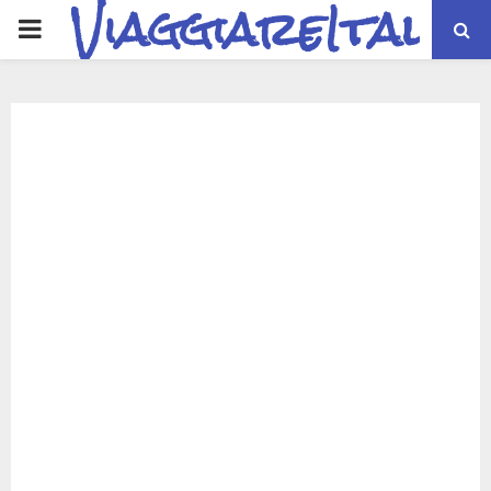
ViaggiareItalia
PRIMARY
MENU