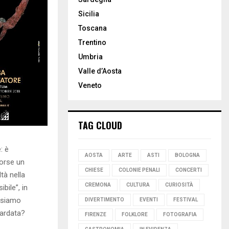
Sicilia
Toscana
Trentino
Umbria
Valle d’Aosta
Veneto
TAG CLOUD
: è
AOSTA
ARTE
ASTI
BOLOGNA
forse un
CHIESE
COLONIE PENALI
CONCERTI
ltà nella
CREMONA
CULTURA
CURIOSITÀ
bile”, in
ossiamo
DIVERTIMENTO
EVENTI
FESTIVAL
uardata?
FIRENZE
FOLKLORE
FOTOGRAFIA