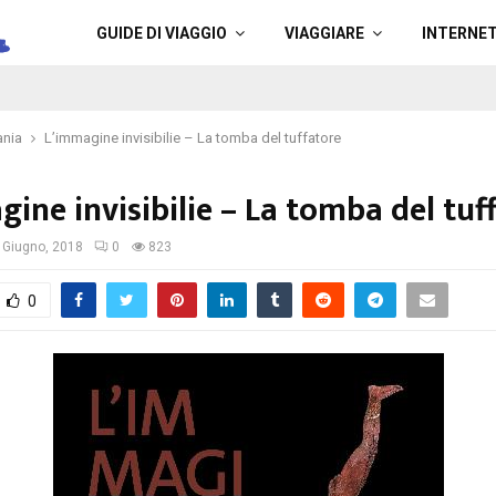
a
GUIDE DI VIAGGIO
VIAGGIARE
INTERNE
nia
L’immagine invisibilie – La tomba del tuffatore
ine invisibilie – La tomba del tuf
 Giugno, 2018
0
823
0