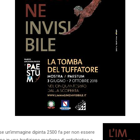
e un’immagine dipinta 2500 fa per non essere
mpe in una tradizione moderna di antichistica e