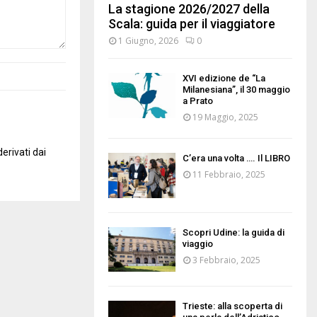
La stagione 2026/2027 della
Scala: guida per il viaggiatore
1 Giugno, 2026
0
XVI edizione de “La
Milanesiana”, il 30 maggio
a Prato
19 Maggio, 2025
erivati dai
C’era una volta …. Il LIBRO
11 Febbraio, 2025
Scopri Udine: la guida di
viaggio
3 Febbraio, 2025
Trieste: alla scoperta di