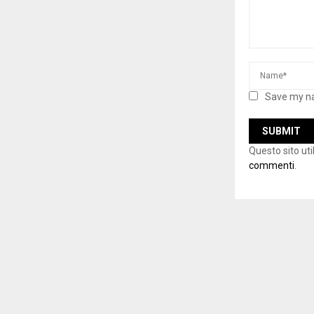
Save my na
Questo sito ut
commenti
.