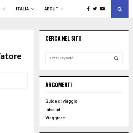
T
ITALIA
ABOUT
CERCA NEL SITO
fatore
S
e
a
S
r
c
E
ARGOMENTI
h
f
A
o
Guide di viaggio
r
R
Internet
:
C
Viaggiare
H