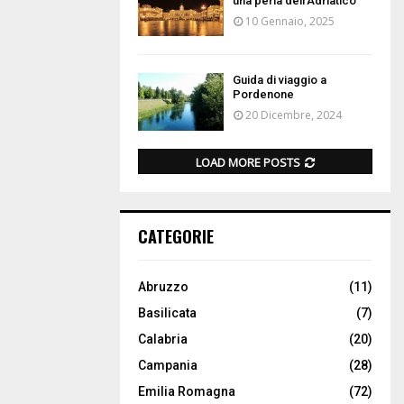
una perla dell’Adriatico
10 Gennaio, 2025
Guida di viaggio a
Pordenone
20 Dicembre, 2024
LOAD MORE POSTS
CATEGORIE
Abruzzo
(11)
Basilicata
(7)
Calabria
(20)
Campania
(28)
Emilia Romagna
(72)