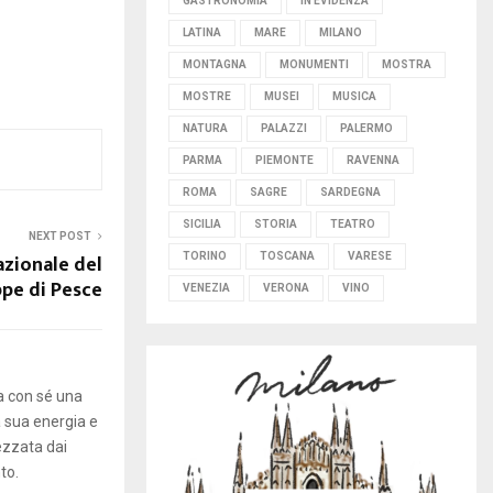
GASTRONOMIA
IN EVIDENZA
LATINA
MARE
MILANO
MONTAGNA
MONUMENTI
MOSTRA
MOSTRE
MUSEI
MUSICA
NATURA
PALAZZI
PALERMO
PARMA
PIEMONTE
RAVENNA
ROMA
SAGRE
SARDEGNA
SICILIA
STORIA
TEATRO
NEXT POST
azionale del
TORINO
TOSCANA
VARESE
ppe di Pesce
VENEZIA
VERONA
VINO
ta con sé una
a sua energia e
ezzata dai
to.