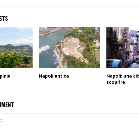
STS
rpinia
Napoli antica
Napoli: una ci
scoprire
MMENT