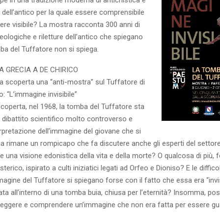
ne dell’antico per la quale essere comprensibile
ere visibile? La mostra racconta 300 anni di
ologiche e riletture dell’antico che spiegano
ba del Tuffatore non si spiega.
 GRECIA A DE CHIRICO
a scoperta una “anti-mostra” sul Tuffatore di
o: “L’immagine invisibile”
scoperta, nel 1968, la tomba del Tuffatore sta
n dibattito scientifico molto controverso e
rpretazione dell’immagine del giovane che si
ua rimane un rompicapo che fa discutere anche gli esperti del settore
una visione edonistica della vita e della morte? O qualcosa di più, 
rico, ispirato a culti iniziatici legati ad Orfeo e Dioniso? E le diffico
magine del Tuffatore si spiegano forse con il fatto che essa era “invisi
ta all’interno di una tomba buia, chiusa per l’eternità? Insomma, p
 leggere e comprendere un’immagine che non era fatta per essere g