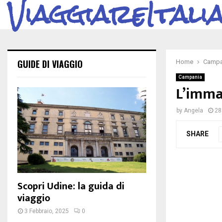
ViaggiareItali
GUIDE DI VIAGGIO
Home
Campa
Campania
L’immag
by
Angela
28
SHARE
Scopri Udine: la guida di
viaggio
3 Febbraio, 2025
0