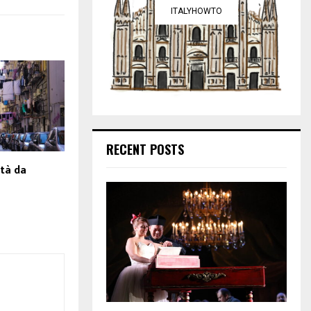
ITALYHOWTO
RECENT POSTS
ttà da