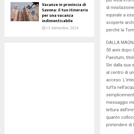
Vacanze in provincia di
di rivisitazio
Savona: il tuo itinerario
per una vacanza
equivale a ess
indimenticabile
scoperte arche
13 Settembre, 2024
perché la Tom
DALLA MAGNA
50 anni dopo l
Paestum, titol
Sin dalla sua 
al centro di u
acceso. L’inte
tuffa nell’acq
semplicemente 
messaggio miste
lettura dell’im
quanto colloca
pretendere di