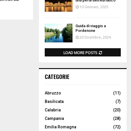
una perla dell’Adriatico
10 Gennaio, 2025
Guida di viaggio a
Pordenone
20 Dicembre, 2024
LOAD MORE POSTS
CATEGORIE
Abruzzo
(11)
Basilicata
(7)
Calabria
(20)
Campania
(28)
Emilia Romagna
(72)