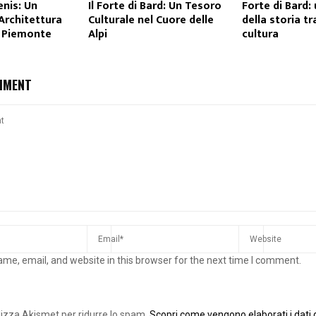
enis: Un
Il Forte di Bard: Un Tesoro
Forte di Bard:
’Architettura
Culturale nel Cuore delle
della storia tr
n Piemonte
Alpi
cultura
MMENT
me, email, and website in this browser for the next time I comment.
ilizza Akismet per ridurre lo spam.
Scopri come vengono elaborati i dati d