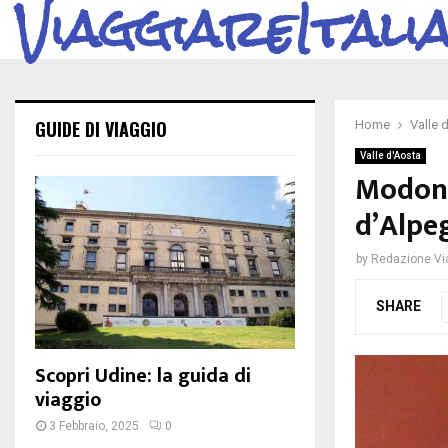
ViaggiareItali
GUIDE DI VIAGGIO
Home
Valle 
Valle d'Aosta
Modon 
d’Alpe
by
Redazione Via
SHARE
Scopri Udine: la guida di
viaggio
3 Febbraio, 2025
0