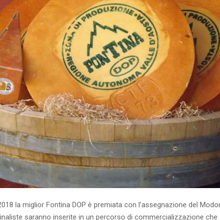
2018 la miglior Fontina DOP è premiata con l’assegnazione del Modon
finaliste saranno inserite in un percorso di commercializzazione che