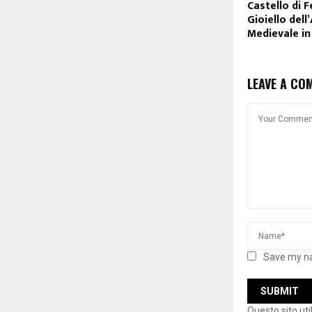
Castello di F
Gioiello dell
Medievale i
LEAVE A CO
Save my na
Questo sito ut