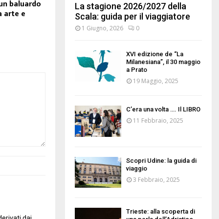
 un baluardo
La stagione 2026/2027 della
a arte e
Scala: guida per il viaggiatore
1 Giugno, 2026
0
XVI edizione de “La
Milanesiana”, il 30 maggio
a Prato
19 Maggio, 2025
C’era una volta …. Il LIBRO
11 Febbraio, 2025
Scopri Udine: la guida di
viaggio
3 Febbraio, 2025
Trieste: alla scoperta di
erivati dai