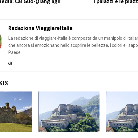
edia: Cai Guo-Qiang agli
I palazzi e le piaz
Redazione ViaggiareItalia
La redazione di viaggiare-italia è composta da un manipolo di italian
che ancora si emozionano nello scoprire le bellezze, i colori e i sapor
Paese.
STS