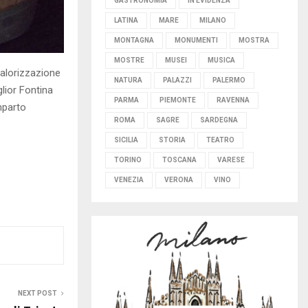
GASTRONOMIA
IN EVIDENZA
LATINA
MARE
MILANO
MONTAGNA
MONUMENTI
MOSTRA
MOSTRE
MUSEI
MUSICA
valorizzazione
NATURA
PALAZZI
PALERMO
lior Fontina
PARMA
PIEMONTE
RAVENNA
mparto
ROMA
SAGRE
SARDEGNA
SICILIA
STORIA
TEATRO
TORINO
TOSCANA
VARESE
VENEZIA
VERONA
VINO
NEXT POST