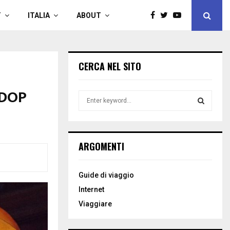
T
ITALIA
ABOUT
CERCA NEL SITO
 DOP
S
e
a
S
r
c
E
ARGOMENTI
h
f
A
o
Guide di viaggio
r
R
Internet
:
C
Viaggiare
H