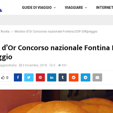
a
GUIDE DI VIAGGIO
VIAGGIARE
INTERNE
d'Aosta
Modon d’Or Concorso nazionale Fontina DOP d’Alpeggio
d’Or Concorso nazionale Fontina
ggio
ggiareItalia
3 Dicembre, 2018
0
931
0