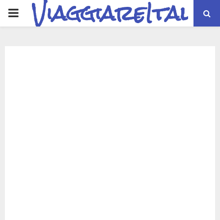
ViaggiareItalia
PRIMARY
MENU