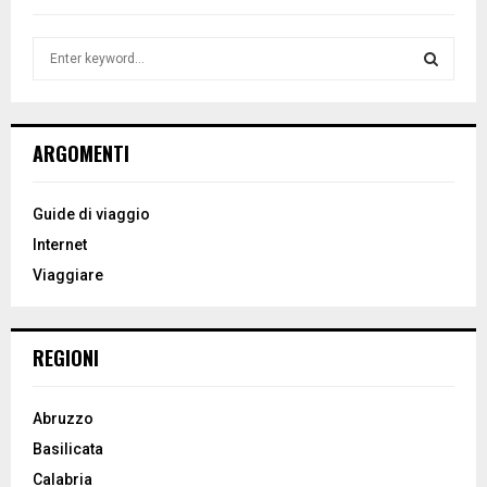
S
e
a
S
r
c
E
ARGOMENTI
h
f
A
o
Guide di viaggio
r
R
Internet
:
Viaggiare
C
H
REGIONI
Abruzzo
Basilicata
Calabria