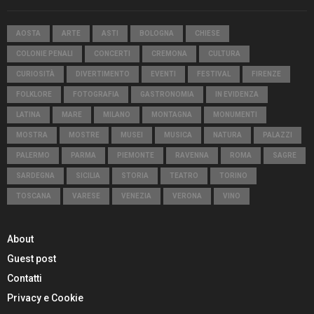
AOSTA
ARTE
ASTI
BOLOGNA
CHIESE
COLONIE PENALI
CONCERTI
CREMONA
CULTURA
CURIOSITÀ
DIVERTIMENTO
EVENTI
FESTIVAL
FIRENZE
FOLKLORE
FOTOGRAFIA
GASTRONOMIA
IN EVIDENZA
LATINA
MARE
MILANO
MONTAGNA
MONUMENTI
MOSTRA
MOSTRE
MUSEI
MUSICA
NATURA
PALAZZI
PALERMO
PARMA
PIEMONTE
RAVENNA
ROMA
SAGRE
SARDEGNA
SICILIA
STORIA
TEATRO
TORINO
TOSCANA
VARESE
VENEZIA
VERONA
VINO
About
Guest post
Contatti
Privacy e Cookie