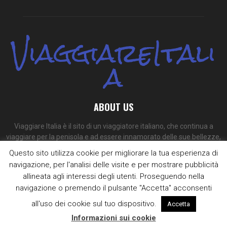
ViaggiareItali
a
ABOUT US
Viaggiare Italia è il sito di un viaggiatore italiano, che continua a
viaggiare per la penisola e ad essere innamorato delle sue bellezze,
dei suoi colori e dei suoi sapori.
Questo sito utilizza cookie per migliorare la tua esperienza di
navigazione, per l'analisi delle visite e per mostrare pubblicità
Contact us:
redazione@viaggiare-italia.com
allineata agli interessi degli utenti. Proseguendo nella
navigazione o premendo il pulsante "Accetta" acconsenti
all'uso dei cookie sul tuo dispositivo.
Accetta
Informazioni sui cookie
@2009 - 2025 - viaggiare-italia.com. Designed and Developed by
Supero