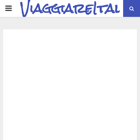
ViaggiareItalia
PRIMARY
MENU