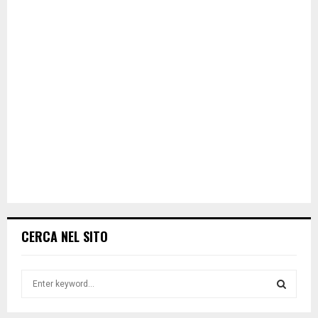
CERCA NEL SITO
S
e
a
S