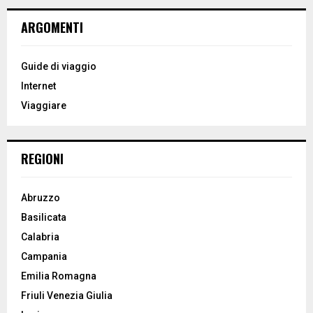
r
c
E
ARGOMENTI
h
f
A
o
Guide di viaggio
r
R
Internet
:
Viaggiare
C
H
REGIONI
Abruzzo
Basilicata
Calabria
Campania
Emilia Romagna
Friuli Venezia Giulia