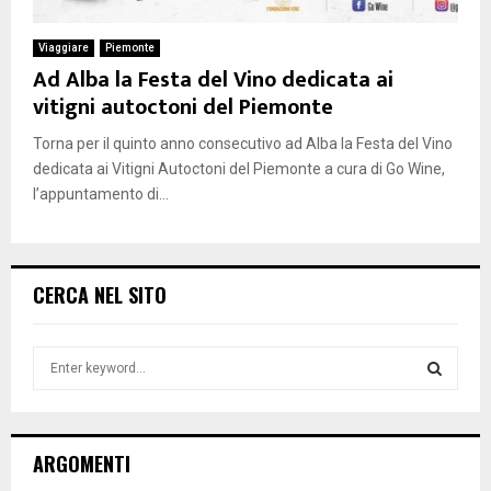
Viaggiare
Piemonte
Ad Alba la Festa del Vino dedicata ai
vitigni autoctoni del Piemonte
Torna per il quinto anno consecutivo ad Alba la Festa del Vino
dedicata ai Vitigni Autoctoni del Piemonte a cura di Go Wine,
l’appuntamento di...
CERCA NEL SITO
S
e
a
S
r
c
E
ARGOMENTI
h