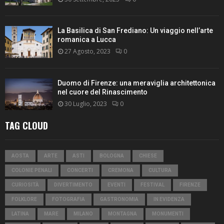
La Basilica di San Frediano: Un viaggio nell’arte
romanica a Lucca
27 Agosto, 2023
0
Duomo di Firenze: una meraviglia architettonica
nel cuore del Rinascimento
30 Luglio, 2023
0
TAG CLOUD
AOSTA
ARTE
ASTI
BOLOGNA
CHIESE
COLONIE PENALI
CONCERTI
CREMONA
CULTURA
CURIOSITÀ
DIVERTIMENTO
EVENTI
FESTIVAL
FIRENZE
FOLKLORE
FOTOGRAFIA
GASTRONOMIA
IN EVIDENZA
LATINA
MARE
MILANO
MONTAGNA
MONUMENTI