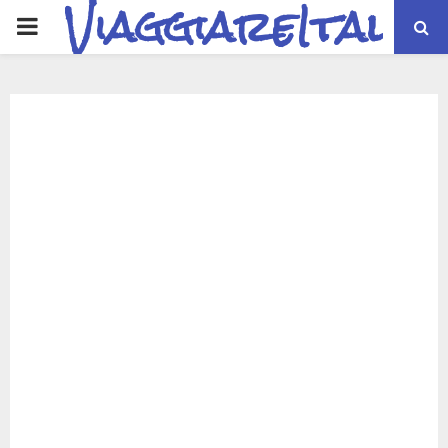
ViaggiareItalia
PRIMARY
MENU