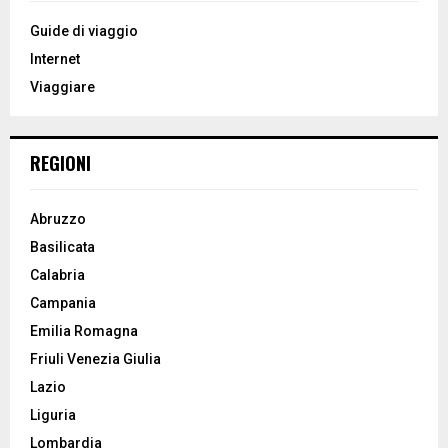
f
A
o
Guide di viaggio
r
R
Internet
:
Viaggiare
C
H
REGIONI
Abruzzo
Basilicata
Calabria
Campania
Emilia Romagna
Friuli Venezia Giulia
Lazio
Liguria
Lombardia