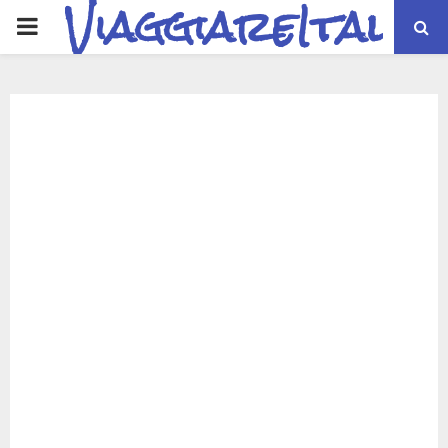
ViaggiareItalia
PRIMARY
MENU