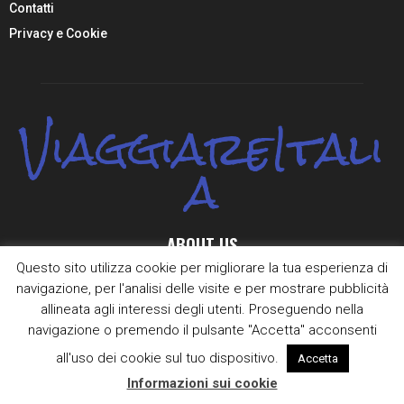
Contatti
Privacy e Cookie
ViaggiareItali
a
ABOUT US
Questo sito utilizza cookie per migliorare la tua esperienza di
Viaggiare Italia è il sito di un viaggiatore italiano, che continua a
navigazione, per l'analisi delle visite e per mostrare pubblicità
viaggiare per la penisola e ad essere innamorato delle sue bellezze,
allineata agli interessi degli utenti. Proseguendo nella
dei suoi colori e dei suoi sapori.
navigazione o premendo il pulsante "Accetta" acconsenti
Contact us:
redazione@viaggiare-italia.com
all'uso dei cookie sul tuo dispositivo.
Accetta
Informazioni sui cookie