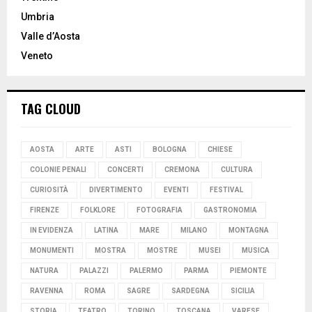
Umbria
Valle d’Aosta
Veneto
TAG CLOUD
AOSTA
ARTE
ASTI
BOLOGNA
CHIESE
COLONIE PENALI
CONCERTI
CREMONA
CULTURA
CURIOSITÀ
DIVERTIMENTO
EVENTI
FESTIVAL
FIRENZE
FOLKLORE
FOTOGRAFIA
GASTRONOMIA
IN EVIDENZA
LATINA
MARE
MILANO
MONTAGNA
MONUMENTI
MOSTRA
MOSTRE
MUSEI
MUSICA
NATURA
PALAZZI
PALERMO
PARMA
PIEMONTE
RAVENNA
ROMA
SAGRE
SARDEGNA
SICILIA
STORIA
TEATRO
TORINO
TOSCANA
VARESE