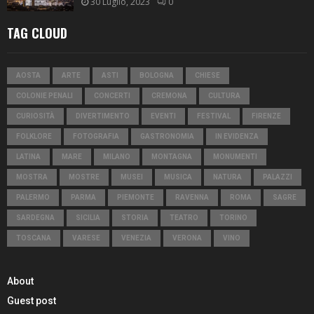
30 Luglio, 2023
0
TAG CLOUD
AOSTA
ARTE
ASTI
BOLOGNA
CHIESE
COLONIE PENALI
CONCERTI
CREMONA
CULTURA
CURIOSITÀ
DIVERTIMENTO
EVENTI
FESTIVAL
FIRENZE
FOLKLORE
FOTOGRAFIA
GASTRONOMIA
IN EVIDENZA
LATINA
MARE
MILANO
MONTAGNA
MONUMENTI
MOSTRA
MOSTRE
MUSEI
MUSICA
NATURA
PALAZZI
PALERMO
PARMA
PIEMONTE
RAVENNA
ROMA
SAGRE
SARDEGNA
SICILIA
STORIA
TEATRO
TORINO
TOSCANA
VARESE
VENEZIA
VERONA
VINO
About
Guest post