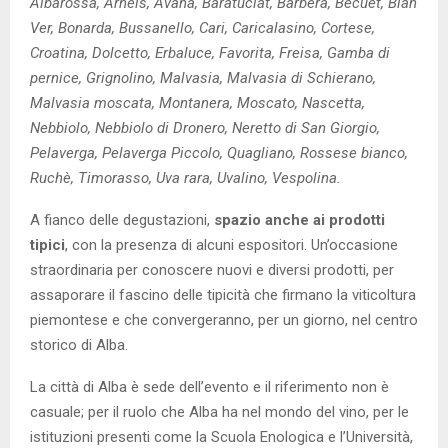
Albarossa, Arneis, Avanà, Baratuciat, Barbera, Becuet, Bian
Ver, Bonarda, Bussanello, Cari, Caricalasino, Cortese,
Croatina, Dolcetto, Erbaluce, Favorita, Freisa, Gamba di
pernice, Grignolino, Malvasia, Malvasia di Schierano,
Malvasia moscata, Montanera, Moscato, Nascetta,
Nebbiolo, Nebbiolo di Dronero, Neretto di San Giorgio,
Pelaverga, Pelaverga Piccolo, Quagliano, Rossese bianco,
Ruchè, Timorasso, Uva rara, Uvalino, Vespolina.
A fianco delle degustazioni,
spazio anche ai prodotti
tipici
, con la presenza di alcuni espositori. Un’occasione
straordinaria per conoscere nuovi e diversi prodotti, per
assaporare il fascino delle tipicità che firmano la viticoltura
piemontese e che convergeranno, per un giorno, nel centro
storico di Alba.
La città di Alba è sede dell’evento e il riferimento non è
casuale; per il ruolo che Alba ha nel mondo del vino, per le
istituzioni presenti come la Scuola Enologica e l’Università,