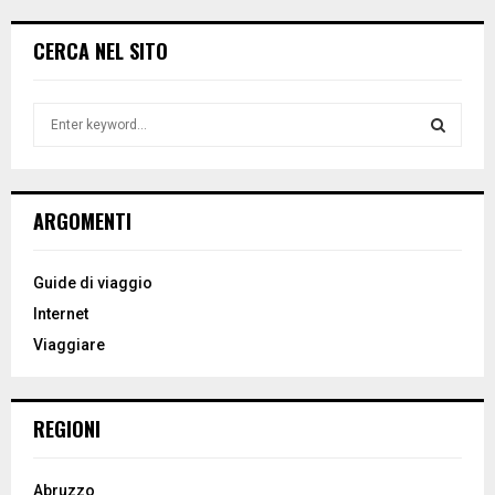
CERCA NEL SITO
S
e
a
S
r
c
E
ARGOMENTI
h
f
A
o
Guide di viaggio
r
R
Internet
:
Viaggiare
C
H
REGIONI
Abruzzo