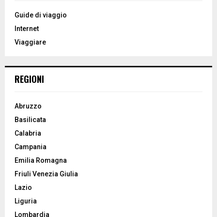
f
A
o
Guide di viaggio
r
R
Internet
:
Viaggiare
C
H
REGIONI
Abruzzo
Basilicata
Calabria
Campania
Emilia Romagna
Friuli Venezia Giulia
Lazio
Liguria
Lombardia