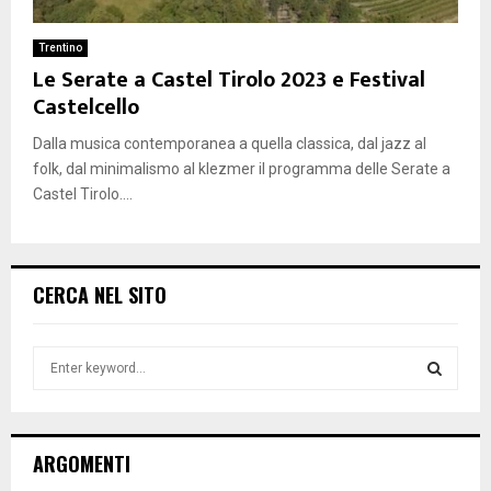
Trentino
Le Serate a Castel Tirolo 2023 e Festival
Castelcello
Dalla musica contemporanea a quella classica, dal jazz al
folk, dal minimalismo al klezmer il programma delle Serate a
Castel Tirolo....
CERCA NEL SITO
S
e
a
S
r
c
E
ARGOMENTI
h