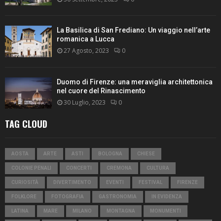
La Basilica di San Frediano: Un viaggio nell’arte
romanica a Lucca
27 Agosto, 2023
0
Duomo di Firenze: una meraviglia architettonica
nel cuore del Rinascimento
30 Luglio, 2023
0
TAG CLOUD
AOSTA
ARTE
ASTI
BOLOGNA
CHIESE
COLONIE PENALI
CONCERTI
CREMONA
CULTURA
CURIOSITÀ
DIVERTIMENTO
EVENTI
FESTIVAL
FIRENZE
FOLKLORE
FOTOGRAFIA
GASTRONOMIA
IN EVIDENZA
LATINA
MARE
MILANO
MONTAGNA
MONUMENTI