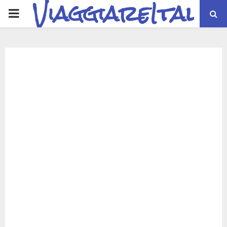
ViaggiareItalia
PRIMARY
MENU