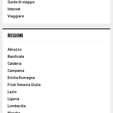
o
Guide di viaggio
r
R
Internet
:
Viaggiare
C
H
REGIONI
Abruzzo
Basilicata
Calabria
Campania
Emilia Romagna
Friuli Venezia Giulia
Lazio
Liguria
Lombardia
Marche