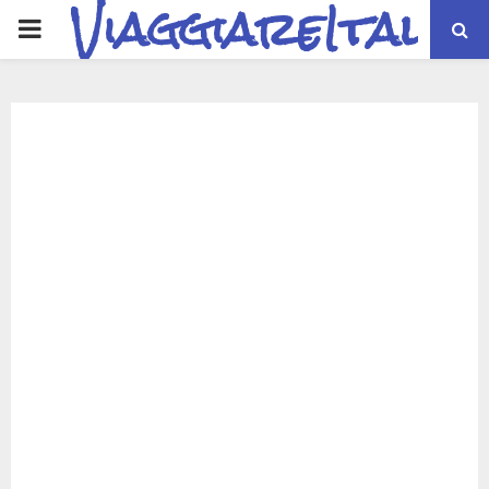
ViaggiareItalia
PRIMARY
MENU