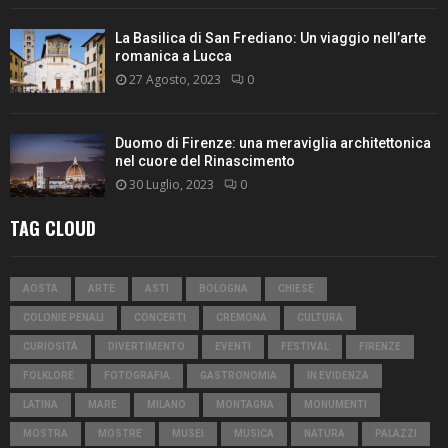
La Basilica di San Frediano: Un viaggio nell’arte
romanica a Lucca
27 Agosto, 2023
0
Duomo di Firenze: una meraviglia architettonica
nel cuore del Rinascimento
30 Luglio, 2023
0
TAG CLOUD
AOSTA
ARTE
ASTI
BOLOGNA
CHIESE
COLONIE PENALI
CONCERTI
CREMONA
CULTURA
CURIOSITÀ
DIVERTIMENTO
EVENTI
FESTIVAL
FIRENZE
FOLKLORE
FOTOGRAFIA
GASTRONOMIA
IN EVIDENZA
LATINA
MARE
MILANO
MONTAGNA
MONUMENTI
MOSTRA
MOSTRE
MUSEI
MUSICA
NATURA
PALAZZI