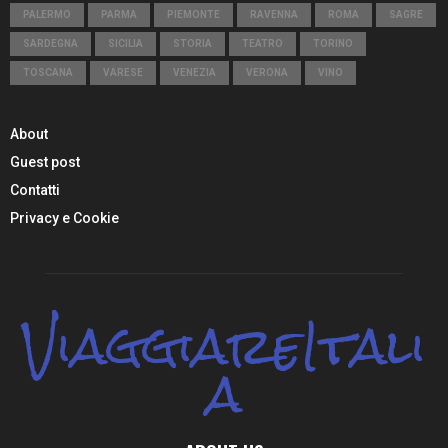
PALERMO
PARMA
PIEMONTE
RAVENNA
ROMA
SAGRE
SARDEGNA
SICILIA
STORIA
TEATRO
TORINO
TOSCANA
VARESE
VENEZIA
VERONA
VINO
About
Guest post
Contatti
Privacy e Cookie
ViaggiareItali
a