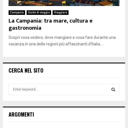
Campania
Guide di viaggio
Viaggiare
La Campania: tra mare, cultura e
gastronomia
Scopri cosa vedere, dove mangiare e cosa fare durante una
vacanza in una delle regioni più affascinanti d'Italia....
CERCA NEL SITO
S
e
a
S
r
c
E
ARGOMENTI
h
f
A