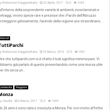
by
Redazione ViaggiareItalia
20 Aprile, 2017
0
1569
All’interno della sorprendente varietà di ambienti, incontaminati e
selvaggi, vivono specie rare e preziose che i Parchi dell’Abruzzo
proteggono gelosamente, facendo della regione uno straordinario...
Internet
TuttiParchi
by
Redazione ViaggiareItalia
23 Marzo, 2013
0
1001
ire che tuttiparchi.com si è rifatto il look significa minimizzare. Vi
abbiamo già parlato di questo presentandolo come una risorsa utile
er chi cerca un...
Lombardia
Viaggiare
Monza
by
claudia
5 Marzo, 2011
0
1009
Ho 26 anni e sono nata e cresciuta a Monza. Per ovvi motivi affettivi