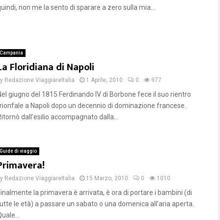
uindi, non me la sento di sparare a zero sulla mia...
Campania
La Floridiana di Napoli
by
Redazione ViaggiareItalia
1 Aprile, 2010
0
977
Nel giugno del 1815 Ferdinando IV di Borbone fece il suo rientro
trionfale a Napoli dopo un decennio di dominazione francese.
Ritornò dall’esilio accompagnato dalla...
Guide di viaggio
Primavera!
by
Redazione ViaggiareItalia
15 Marzo, 2010
0
1010
Finalmente la primavera è arrivata, è ora di portare i bambini (di
tutte le età) a passare un sabato o una domenica all’aria aperta.
uale...