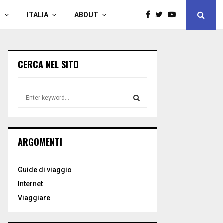
T
ITALIA
ABOUT
CERCA NEL SITO
S
e
a
S
r
c
E
ARGOMENTI
h
f
A
o
Guide di viaggio
r
R
Internet
:
C
Viaggiare
H