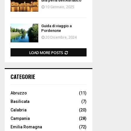
una perla dell’Adriatico
10 Gennaio, 2025
Guida di viaggio a
Pordenone
20 Dicembre, 2024
LOAD MORE POSTS
CATEGORIE
Abruzzo
(11)
Basilicata
(7)
Calabria
(20)
Campania
(28)
Emilia Romagna
(72)