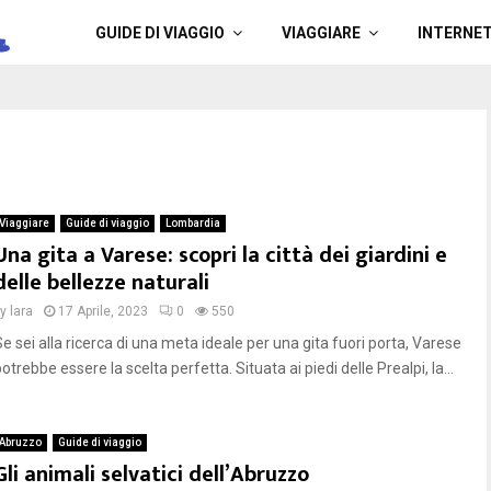
a
GUIDE DI VIAGGIO
VIAGGIARE
INTERNE
Viaggiare
Guide di viaggio
Lombardia
Una gita a Varese: scopri la città dei giardini e
delle bellezze naturali
by
lara
17 Aprile, 2023
0
550
Se sei alla ricerca di una meta ideale per una gita fuori porta, Varese
otrebbe essere la scelta perfetta. Situata ai piedi delle Prealpi, la...
Abruzzo
Guide di viaggio
Gli animali selvatici dell’Abruzzo