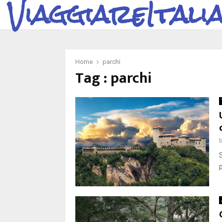
ViaggiareItali
Home
parchi
Tag : parchi
p