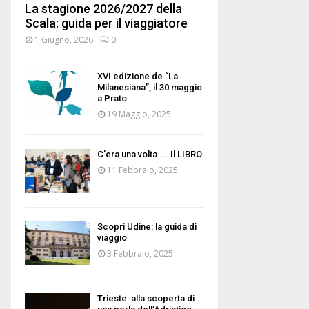
La stagione 2026/2027 della
Scala: guida per il viaggiatore
1 Giugno, 2026
0
XVI edizione de “La
Milanesiana”, il 30 maggio
a Prato
19 Maggio, 2025
C’era una volta …. Il LIBRO
11 Febbraio, 2025
Scopri Udine: la guida di
viaggio
3 Febbraio, 2025
Trieste: alla scoperta di