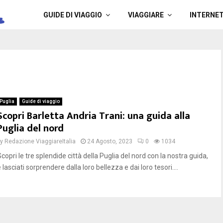
a
GUIDE DI VIAGGIO
VIAGGIARE
INTERNE
Puglia
Guide di viaggio
Scopri Barletta Andria Trani: una guida alla
Puglia del nord
by
Redazione ViaggiareItalia
24 Agosto, 2023
0
1034
copri le tre splendide città della Puglia del nord con la nostra guida,
 lasciati sorprendere dalla loro bellezza e dai loro tesori....