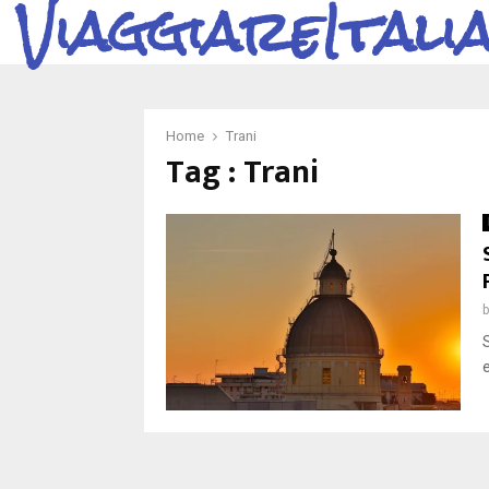
ViaggiareItali
Home
Trani
Tag : Trani
S
e