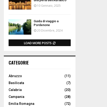
una perla dell’Adriatico
10 Gennaio, 2025
Guida di viaggio a
Pordenone
20 Dicembre, 2024
LOAD MORE POSTS
CATEGORIE
Abruzzo
(11)
Basilicata
(7)
Calabria
(20)
Campania
(28)
Emilia Romagna
(72)