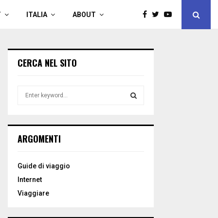
T
ITALIA
ABOUT
CERCA NEL SITO
S
e
a
S
r
c
E
ARGOMENTI
h
f
A
o
Guide di viaggio
r
R
Internet
:
C
Viaggiare
H