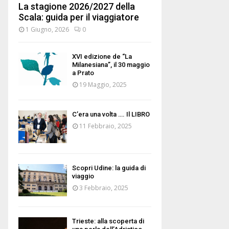
La stagione 2026/2027 della
Scala: guida per il viaggiatore
1 Giugno, 2026
0
XVI edizione de “La
Milanesiana”, il 30 maggio
a Prato
19 Maggio, 2025
C’era una volta …. Il LIBRO
11 Febbraio, 2025
Scopri Udine: la guida di
viaggio
3 Febbraio, 2025
Trieste: alla scoperta di