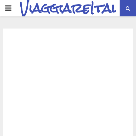
ViaggiareItalia
PRIMARY
MENU