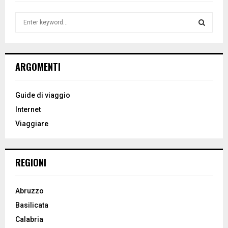
S
e
a
S
r
c
E
ARGOMENTI
h
f
A
o
Guide di viaggio
r
R
Internet
:
Viaggiare
C
H
REGIONI
Abruzzo
Basilicata
Calabria