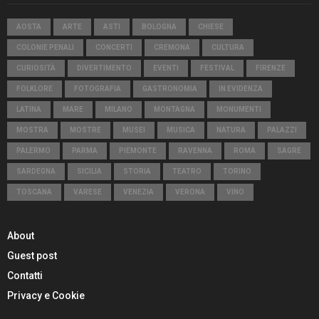
AOSTA
ARTE
ASTI
BOLOGNA
CHIESE
COLONIE PENALI
CONCERTI
CREMONA
CULTURA
CURIOSITÀ
DIVERTIMENTO
EVENTI
FESTIVAL
FIRENZE
FOLKLORE
FOTOGRAFIA
GASTRONOMIA
IN EVIDENZA
LATINA
MARE
MILANO
MONTAGNA
MONUMENTI
MOSTRA
MOSTRE
MUSEI
MUSICA
NATURA
PALAZZI
PALERMO
PARMA
PIEMONTE
RAVENNA
ROMA
SAGRE
SARDEGNA
SICILIA
STORIA
TEATRO
TORINO
TOSCANA
VARESE
VENEZIA
VERONA
VINO
About
Guest post
Contatti
Privacy e Cookie