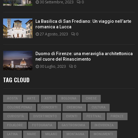
30 Settembre, 2023
0
La Basilica di San Frediano: Un viaggio nell’arte
romanica a Lucca
27 Agosto, 2023
0
Duomo di Firenze: una meraviglia architettonica
nel cuore del Rinascimento
30 Luglio, 2023
0
TAG CLOUD
AOSTA
ARTE
ASTI
BOLOGNA
CHIESE
COLONIE PENALI
CONCERTI
CREMONA
CULTURA
CURIOSITÀ
DIVERTIMENTO
EVENTI
FESTIVAL
FIRENZE
FOLKLORE
FOTOGRAFIA
GASTRONOMIA
IN EVIDENZA
LATINA
MARE
MILANO
MONTAGNA
MONUMENTI