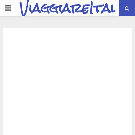
ViaggiareItalia
PRIMARY
MENU