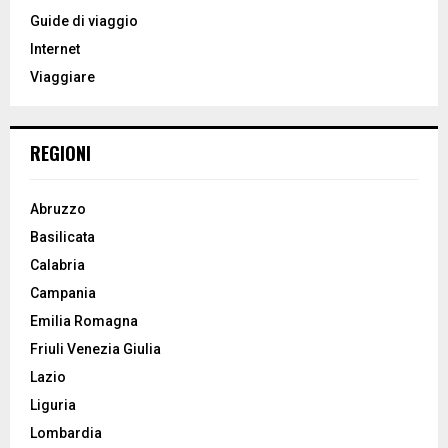
o
Guide di viaggio
r
R
Internet
:
Viaggiare
C
H
REGIONI
Abruzzo
Basilicata
Calabria
Campania
Emilia Romagna
Friuli Venezia Giulia
Lazio
Liguria
Lombardia