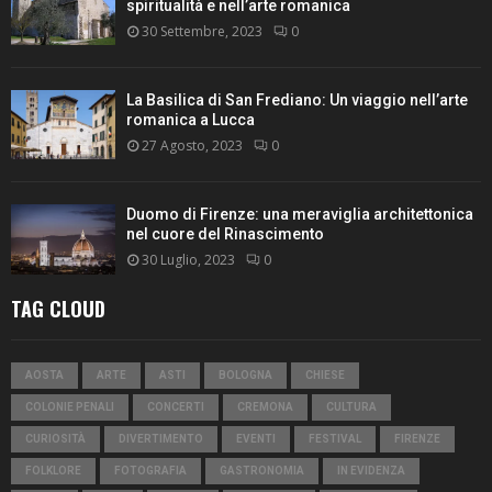
spiritualità e nell’arte romanica
30 Settembre, 2023
0
La Basilica di San Frediano: Un viaggio nell’arte
romanica a Lucca
27 Agosto, 2023
0
Duomo di Firenze: una meraviglia architettonica
nel cuore del Rinascimento
30 Luglio, 2023
0
TAG CLOUD
AOSTA
ARTE
ASTI
BOLOGNA
CHIESE
COLONIE PENALI
CONCERTI
CREMONA
CULTURA
CURIOSITÀ
DIVERTIMENTO
EVENTI
FESTIVAL
FIRENZE
FOLKLORE
FOTOGRAFIA
GASTRONOMIA
IN EVIDENZA