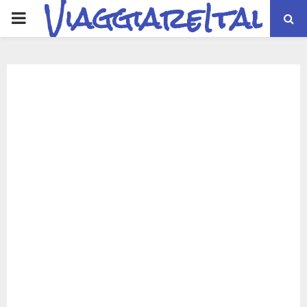
ViaggiareItalia
PRIMARY
MENU