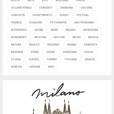
AOSTA
ARTE
ASTI
BOLOGNA
CHIESE
COLONIE PENALI
CONCERTI
CREMONA
CULTURA
CURIOSITÀ
DIVERTIMENTO
EVENTI
FESTIVAL
FIRENZE
FOLKLORE
FOTOGRAFIA
GASTRONOMIA
IN EVIDENZA
LATINA
MARE
MILANO
MONTAGNA
MONUMENTI
MOSTRA
MOSTRE
MUSEI
MUSICA
NATURA
PALAZZI
PALERMO
PARMA
PIEMONTE
RAVENNA
ROMA
SAGRE
SARDEGNA
SICILIA
STORIA
TEATRO
TORINO
TOSCANA
VARESE
VENEZIA
VERONA
VINO