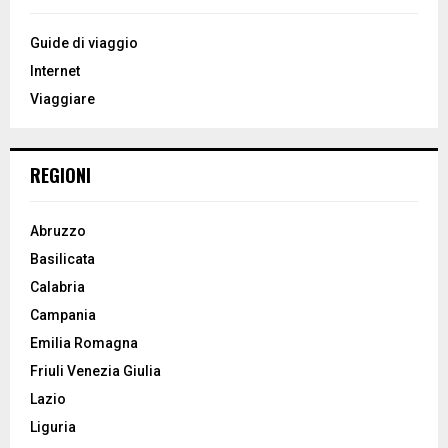
f
A
o
Guide di viaggio
r
R
Internet
:
Viaggiare
C
H
REGIONI
Abruzzo
Basilicata
Calabria
Campania
Emilia Romagna
Friuli Venezia Giulia
Lazio
Liguria