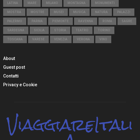
LATINA
MARE
MILANO
MONTAGNA
MONUMENTI
MOSTRA
MOSTRE
MUSEI
MUSICA
NATURA
PALAZZI
PALERMO
PARMA
PIEMONTE
RAVENNA
ROMA
SAGRE
SARDEGNA
SICILIA
STORIA
TEATRO
TORINO
TOSCANA
VARESE
VENEZIA
VERONA
VINO
About
Guest post
Contatti
Privacy e Cookie
ViaggiareItali
a