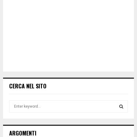
CERCA NEL SITO
S
e
a
S
r
c
E
ARGOMENTI
h