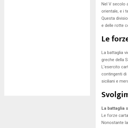
Nel V secolo a.
orientale, e i 
Questa divisio
e delle rotte 
Le forz
La battaglia v
greche della S
L’esercito car
contingenti di
siciliani e mer
Svolgim
La battaglia 
Le forze carta
Nonostante la 