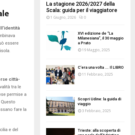
La stagione 2026/2027 della
ale
Scala: guida per il viaggiatore
1 Giugno, 2026
0
l’identità
XVI edizione de “La
ombinava
Milanesiana”, il 30 maggio
può essere
a Prato
19 Maggio, 2025
isola.
C’era una volta …. Il LIBRO
11 Febbraio, 2025
rse città-
alità tra le
nese permise a
Scopri Udine: la guida di
. Questo
viaggio
ossano fare la
3 Febbraio, 2025
ilia e del
Trieste: alla scoperta di