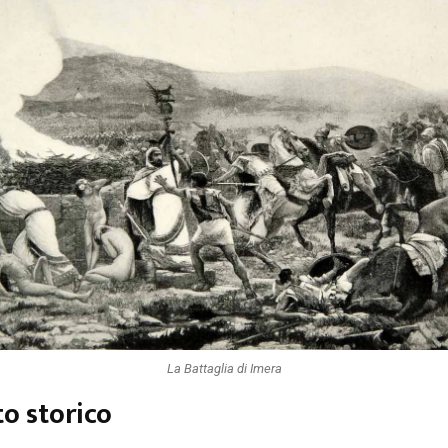
La Battaglia di Imera
o storico