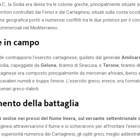
C., la Sicilia era divisa tra le colonie greche, principalmente situate 
territori controllati dai Fenici e dai Cartaginesi, situati sulla costa occi
ne geografica portò a numerosi conflitti tra le due potenze per il contr
commerciali nel Mediterraneo.
e in campo
ide contrapporsi l’esercito cartaginese, guidato dal generale
Amilcar
icilia, capeggiate da
Gelone
, tiranno di Siracusa, e
Terone
, tiranno d
taginese era composto principalmente da mercenari africani, iberici e l
 cavalieri numidi e truppe fenicie. L’esercito greco, invece, era formato
cenari greco-italioti.
ento della battaglia
si svolse nei pressi del fiume Imera, sul versante settentrionale de
ginesi attraversarono il fiume e si schierarono per affrontare l’eserc
superiorità numerica dei Cartaginesi, gli opliti greci, meglio addestrat