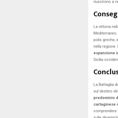
riuscirono a r
Conseg
La vittoria ne
Mediterraneo.
polis greche, 
nella regione. 
espansione in
Sicilia occiden
Conclu
La Battaglia d
sul destino del
predominio d
cartaginese 
comprendere l’e
sulle dinamich