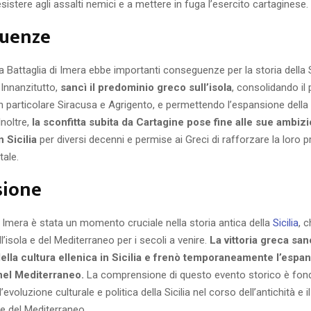
esistere agli assalti nemici e a mettere in fuga l’esercito cartaginese.
uenze
lla Battaglia di Imera ebbe importanti conseguenze per la storia della Si
 Innanzitutto,
sancì il predominio greco sull’isola
, consolidando il 
in particolare Siracusa e Agrigento, e permettendo l’espansione della
Inoltre,
la sconfitta subita da Cartagine pose fine alle sue ambizi
 Sicilia
per diversi decenni e permise ai Greci di rafforzare la loro 
tale.
sione
i Imera è stata un momento cruciale nella storia antica della
Sicilia
, c
l’isola e del Mediterraneo per i secoli a venire.
La vittoria greca sanc
ella cultura ellenica in Sicilia e frenò temporaneamente l’espa
nel Mediterraneo.
La comprensione di questo evento storico è fon
voluzione culturale e politica della Sicilia nel corso dell’antichità e 
e del Mediterraneo.