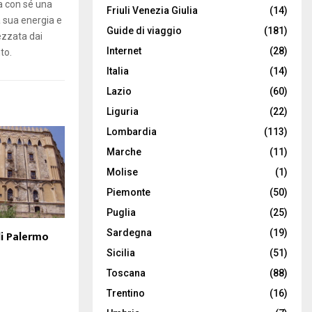
ta con sé una
Friuli Venezia Giulia
(14)
a sua energia e
Guide di viaggio
(181)
ezzata dai
Internet
(28)
to.
Italia
(14)
Lazio
(60)
Liguria
(22)
Lombardia
(113)
Marche
(11)
Molise
(1)
Piemonte
(50)
Puglia
(25)
Sardegna
(19)
i Palermo
Sicilia
(51)
Toscana
(88)
Trentino
(16)