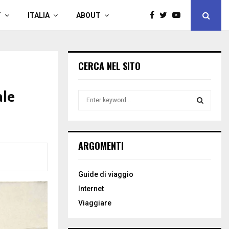
T
ITALIA
ABOUT
CERCA NEL SITO
ale
S
e
a
S
r
c
E
ARGOMENTI
h
f
A
o
Guide di viaggio
r
R
Internet
:
C
Viaggiare
H