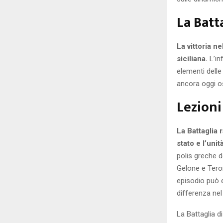
La Batt
La vittoria n
siciliana.
L’in
elementi delle
ancora oggi oss
Lezioni
La Battaglia
stato e l’uni
polis greche d
Gelone e Teron
episodio può 
differenza nel
La Battaglia d