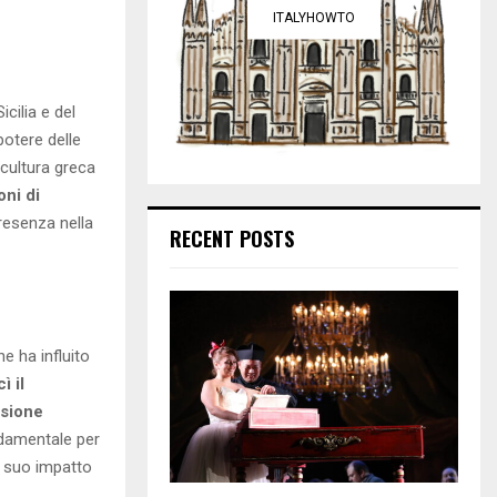
ITALYHOWTO
cilia e del
potere delle
 cultura greca
oni di
presenza nella
RECENT POSTS
he ha influito
ì il
nsione
damentale per
il suo impatto