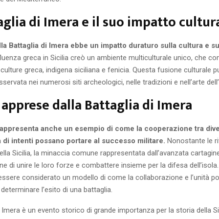
aglia di Imera e il suo impatto cultur
ella Battaglia di Imera ebbe un impatto duraturo sulla cultura e sul
fluenza greca in Sicilia creò un ambiente multiculturale unico, che c
 culture greca, indigena siciliana e fenicia. Questa fusione culturale 
ervata nei numerosi siti archeologici, nelle tradizioni e nell’arte dell’
 apprese dalla Battaglia di Imera
 rappresenta anche un esempio di come la cooperazione tra dive
tà di intenti possano portare al successo militare.
Nonostante le riv
ella Sicilia, la minaccia comune rappresentata dall’avanzata cartagi
e di unire le loro forze e combattere insieme per la difesa dell’isola
essere considerato un modello di come la collaborazione e l’unità p
 determinare l’esito di una battaglia.
i Imera è un evento storico di grande importanza per la storia della Sic