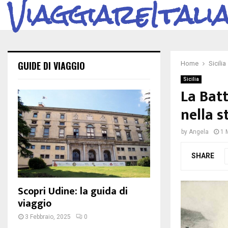
ViaggiareItali
GUIDE DI VIAGGIO
Home
Sicilia
Sicilia
La Bat
nella s
by
Angela
1 
SHARE
Scopri Udine: la guida di
viaggio
3 Febbraio, 2025
0