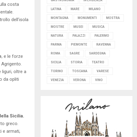
GASTRONOMIA
IN EVIDENZA
sulla costa
LATINA
MARE
MILANO
dentale.
MONTAGNA
MONUMENTI
MOSTRA
ollo dell’isola
MOSTRE
MUSEI
MUSICA
NATURA
PALAZZI
PALERMO
PARMA
PIEMONTE
RAVENNA
ROMA
SAGRE
SARDEGNA
e
, e le forze
SICILIA
STORIA
TEATRO
i Agrigento.
iguri, oltre a
TORINO
TOSCANA
VARESE
 da opliti
VENEZIA
VERONA
VINO
lla Sicilia.
ito greco.
i e armati,