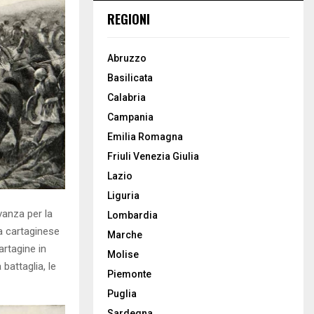
REGIONI
Abruzzo
Basilicata
Calabria
Campania
Emilia Romagna
Friuli Venezia Giulia
Lazio
Liguria
vanza per la
Lombardia
ta cartaginese
Marche
artagine in
Molise
battaglia, le
Piemonte
Puglia
Sardegna