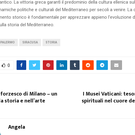
tico. La vittoria greca garantì il predominio della cultura ellenica sull
inamiche politiche e culturali del Mediterraneo per secoli a venire. L
nto storico è fondamentale per apprezzare appieno l’evoluzione della
lla storia del Mediterraneo.
PALERMO
SIRACUSA
STORIA
0
 Sforzesco di Milano – un
I Musei Vaticani: tesor
a storia e nell’arte
spirituali nel cuore de
Angela