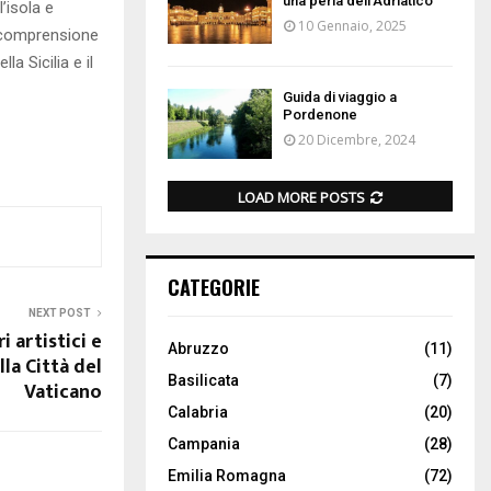
una perla dell’Adriatico
’isola e
10 Gennaio, 2025
a comprensione
 Sicilia e il
Guida di viaggio a
Pordenone
20 Dicembre, 2024
LOAD MORE POSTS
CATEGORIE
NEXT POST
i artistici e
Abruzzo
(11)
lla Città del
Basilicata
(7)
Vaticano
Calabria
(20)
Campania
(28)
Emilia Romagna
(72)