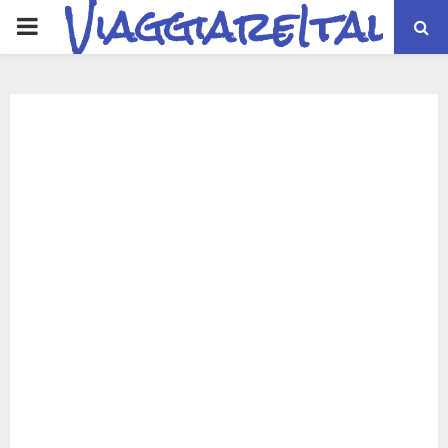
ViaggiareItalia
PRIMARY
MENU