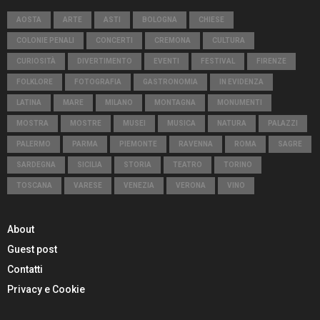
AOSTA
ARTE
ASTI
BOLOGNA
CHIESE
COLONIE PENALI
CONCERTI
CREMONA
CULTURA
CURIOSITÀ
DIVERTIMENTO
EVENTI
FESTIVAL
FIRENZE
FOLKLORE
FOTOGRAFIA
GASTRONOMIA
IN EVIDENZA
LATINA
MARE
MILANO
MONTAGNA
MONUMENTI
MOSTRA
MOSTRE
MUSEI
MUSICA
NATURA
PALAZZI
PALERMO
PARMA
PIEMONTE
RAVENNA
ROMA
SAGRE
SARDEGNA
SICILIA
STORIA
TEATRO
TORINO
TOSCANA
VARESE
VENEZIA
VERONA
VINO
About
Guest post
Contatti
Privacy e Cookie