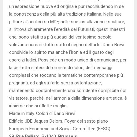
un’espressione nuova ed originale pur racchiudendo in sé
la conoscenza della più alta tradizione italiana. Nelle sue
pitture all’acrilico su MDF, nelle sue installazioni e sculture,
si ritrova chiaramente l’eredità dei Futuristi, questi maestri
che, sono stati tra più audaci del ventesimo secolo,
volevano ricreare tutto sotto il segno dell’arte: Dario Brevi
condivide lo spirito ma anche l’ironia ed il gusto degli
esercizi ludici. Possiede un modo unico di comunicare, per
la perfetta sintesi di forme e di colori, dei messaggi
complessi che toccano le tematiche contemporanee più
pregnanti, ed egli sa farlo senza ostentazione,
mantenendo costantemente una sorridente complicità col
visitatore, perché, nell’armonia della dimensione artistica, è
insieme che si riflette meglio.
Made in Italy. Colori di Dario Brevi
Edificio JDE Jaques Delors, Foyer del sesto piano
European Economic and Social Committee (EESC)
99, Rue Belliard, B-1040,
Brussels