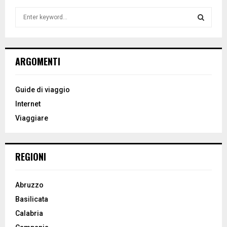
S
e
a
S
r
c
E
ARGOMENTI
h
f
A
o
Guide di viaggio
r
R
Internet
:
Viaggiare
C
H
REGIONI
Abruzzo
Basilicata
Calabria