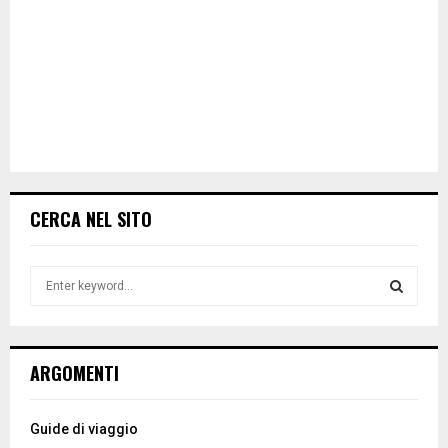
CERCA NEL SITO
S
e
a
S
r
c
E
ARGOMENTI
h
f
A
o
Guide di viaggio
r
R