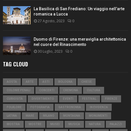
La Basilica di San Frediano: Un viaggio nell’arte
romanica a Lucca
27 Agosto, 2023
0
Duomo di Firenze: una meraviglia architettonica
nel cuore del Rinascimento
30 Luglio, 2023
0
TAG CLOUD
AOSTA
ARTE
ASTI
BOLOGNA
CHIESE
COLONIE PENALI
CONCERTI
CREMONA
CULTURA
CURIOSITÀ
DIVERTIMENTO
EVENTI
FESTIVAL
FIRENZE
FOLKLORE
FOTOGRAFIA
GASTRONOMIA
IN EVIDENZA
LATINA
MARE
MILANO
MONTAGNA
MONUMENTI
MOSTRA
MOSTRE
MUSEI
MUSICA
NATURA
PALAZZI