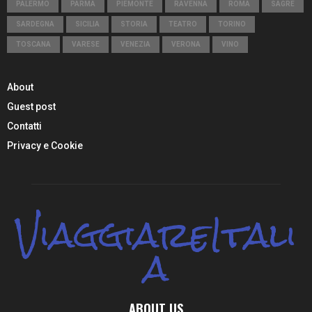
PALERMO
PARMA
PIEMONTE
RAVENNA
ROMA
SAGRE
SARDEGNA
SICILIA
STORIA
TEATRO
TORINO
TOSCANA
VARESE
VENEZIA
VERONA
VINO
About
Guest post
Contatti
Privacy e Cookie
ViaggiareItali
a
ABOUT US