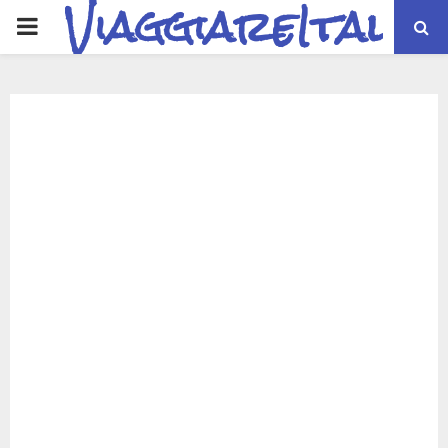
ViaggiareItalia
PRIMARY
MENU