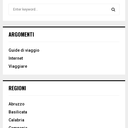
S
e
a
S
r
c
E
ARGOMENTI
h
f
A
o
Guide di viaggio
r
R
Internet
:
Viaggiare
C
H
REGIONI
Abruzzo
Basilicata
Calabria
Campania