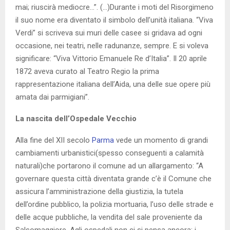
mai; riuscirà mediocre…”. (…)Durante i moti del Risorgimeno
il suo nome era diventato il simbolo dell’unità italiana. “Viva
Verdi” si scriveva sui muri delle casee si gridava ad ogni
occasione, nei teatri, nelle radunanze, sempre. E si voleva
significare: “Viva Vittorio Emanuele Re d’Italia”. Il 20 aprile
1872 aveva curato al Teatro Regio la prima
rappresentazione italiana dell’Aida, una delle sue opere più
amata dai parmigiani”.
La nascita dell’Ospedale Vecchio
Alla fine del XII secolo
Parma
vede un momento di grandi
cambiamenti urbanistici(spesso conseguenti a calamità
naturali)che portarono il comune ad un allargamento: “A
governare questa città diventata grande c’è il Comune che
assicura l’amministrazione della giustizia, la tutela
dell’ordine pubblico, la polizia mortuaria, l’uso delle strade e
delle acque pubbliche, la vendita del sale proveniente da
Salsomaggiore. Agli ospedali non ci si pensa ancora; i