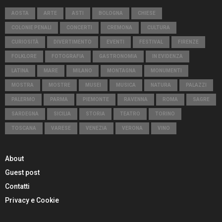
AOSTA
ARTE
ASTI
BOLOGNA
CHIESE
COLONIE PENALI
CONCERTI
CREMONA
CULTURA
CURIOSITÀ
DIVERTIMENTO
EVENTI
FESTIVAL
FIRENZE
FOLKLORE
FOTOGRAFIA
GASTRONOMIA
IN EVIDENZA
LATINA
MARE
MILANO
MONTAGNA
MONUMENTI
MOSTRA
MOSTRE
MUSEI
MUSICA
NATURA
PALAZZI
PALERMO
PARMA
PIEMONTE
RAVENNA
ROMA
SAGRE
SARDEGNA
SICILIA
STORIA
TEATRO
TORINO
TOSCANA
VARESE
VENEZIA
VERONA
VINO
About
Guest post
Contatti
Privacy e Cookie