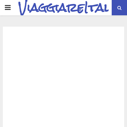
ViaggiareItalia
PRIMARY
MENU