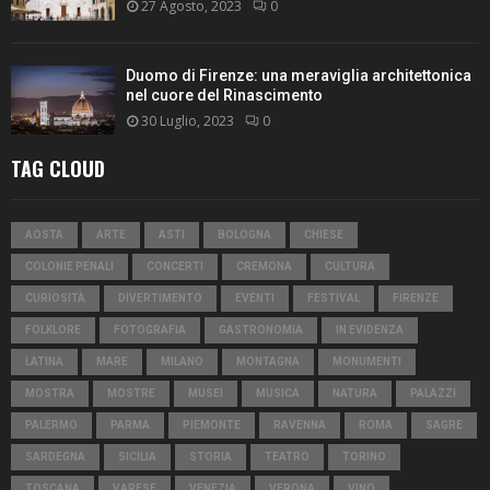
27 Agosto, 2023
0
Duomo di Firenze: una meraviglia architettonica
nel cuore del Rinascimento
30 Luglio, 2023
0
TAG CLOUD
AOSTA
ARTE
ASTI
BOLOGNA
CHIESE
COLONIE PENALI
CONCERTI
CREMONA
CULTURA
CURIOSITÀ
DIVERTIMENTO
EVENTI
FESTIVAL
FIRENZE
FOLKLORE
FOTOGRAFIA
GASTRONOMIA
IN EVIDENZA
LATINA
MARE
MILANO
MONTAGNA
MONUMENTI
MOSTRA
MOSTRE
MUSEI
MUSICA
NATURA
PALAZZI
PALERMO
PARMA
PIEMONTE
RAVENNA
ROMA
SAGRE
SARDEGNA
SICILIA
STORIA
TEATRO
TORINO
TOSCANA
VARESE
VENEZIA
VERONA
VINO