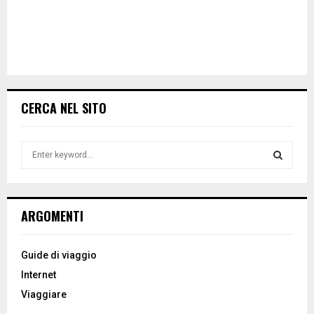
CERCA NEL SITO
S
e
a
S
r
c
E
ARGOMENTI
h
f
A
o
Guide di viaggio
r
R
Internet
:
Viaggiare
C