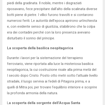
piedi della gradinata. Il nobile, mentre i disgraziati
riposavano, fece precipitare dall’alto della scalinata diverse
botti piene di pietre. I villici furono travolti e si contarono
numerosi feriti. Le autorità dell’epoca aprirono un’inchiesta
e, con evidente senso di giustizia, stabilirono che la colpa
era dei contadini perché con la loro presenza avevano
disturbato il sonno del principe.
La scoperta della basilica neopitagorica
Durante i lavori per la sistemazione del terrapieno
ferroviario, viene riportata alla luce la misteriosa basilica
neopitagorica, la cui costruzione risale alla prima metà del
I secolo dopo Cristo. Posto otto metri sotto l’attuale livello
stradale, il luogo serviva ai fedeli di Pitagora prima, e a
quelli di Mitra poi, per trovare l’equilibrio interiore e scoprire
la profonda armonia della natura.
L
a scoperta della sorgente dell’Acqua Santa