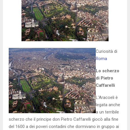
Curiosità di
Roma
Lo scherzo
di Pietro
Caffarelli
L’Aracoeli è
legata anche
a un terribile
scherzo che il principe don Pietro Caffarelli giocò alla fine
del 1600 a dei poveri contadini che dormivano in gruppo ai