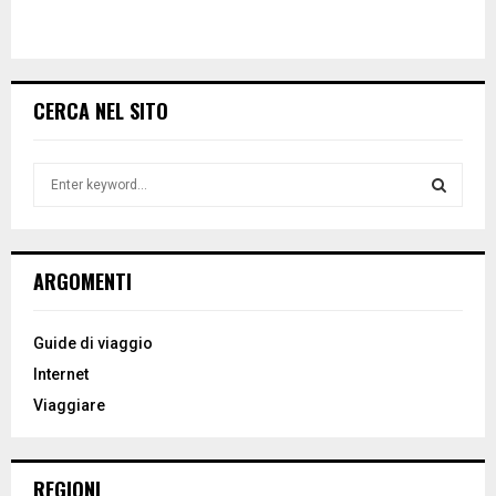
CERCA NEL SITO
S
e
a
S
r
c
E
ARGOMENTI
h
f
A
o
Guide di viaggio
r
R
Internet
:
Viaggiare
C
H
REGIONI