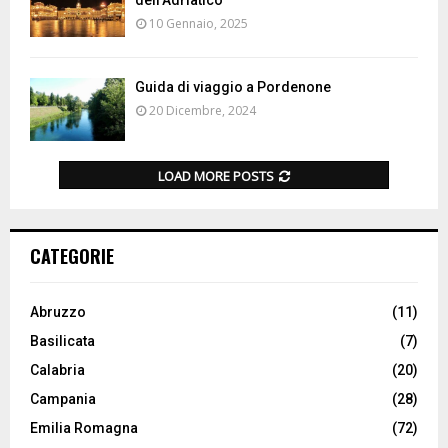
dell’Adriatico
10 Gennaio, 2025
Guida di viaggio a Pordenone
20 Dicembre, 2024
LOAD MORE POSTS
CATEGORIE
Abruzzo
(11)
Basilicata
(7)
Calabria
(20)
Campania
(28)
Emilia Romagna
(72)