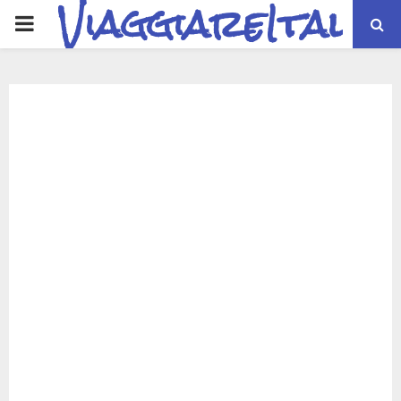
ViaggiareItalia
PRIMARY
MENU