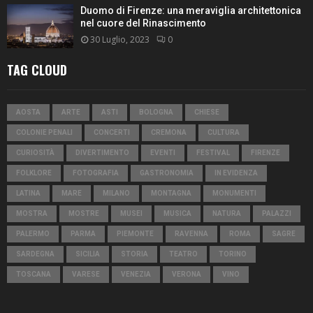
Duomo di Firenze: una meraviglia architettonica
nel cuore del Rinascimento
30 Luglio, 2023
0
TAG CLOUD
AOSTA
ARTE
ASTI
BOLOGNA
CHIESE
COLONIE PENALI
CONCERTI
CREMONA
CULTURA
CURIOSITÀ
DIVERTIMENTO
EVENTI
FESTIVAL
FIRENZE
FOLKLORE
FOTOGRAFIA
GASTRONOMIA
IN EVIDENZA
LATINA
MARE
MILANO
MONTAGNA
MONUMENTI
MOSTRA
MOSTRE
MUSEI
MUSICA
NATURA
PALAZZI
PALERMO
PARMA
PIEMONTE
RAVENNA
ROMA
SAGRE
SARDEGNA
SICILIA
STORIA
TEATRO
TORINO
TOSCANA
VARESE
VENEZIA
VERONA
VINO