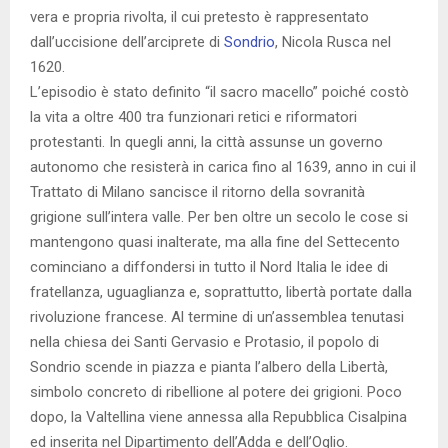
vera e propria rivolta, il cui pretesto è rappresentato
dall’uccisione dell’arciprete di
Sondrio
, Nicola Rusca nel
1620.
L’episodio è stato definito “il sacro macello” poiché costò
la vita a oltre 400 tra funzionari retici e riformatori
protestanti. In quegli anni, la città assunse un governo
autonomo che resisterà in carica fino al 1639, anno in cui il
Trattato di Milano sancisce il ritorno della sovranità
grigione sull’intera valle. Per ben oltre un secolo le cose si
mantengono quasi inalterate, ma alla fine del Settecento
cominciano a diffondersi in tutto il Nord Italia le idee di
fratellanza, uguaglianza e, soprattutto, libertà portate dalla
rivoluzione francese. Al termine di un’assemblea tenutasi
nella chiesa dei Santi Gervasio e Protasio, il popolo di
Sondrio scende in piazza e pianta l’albero della Libertà,
simbolo concreto di ribellione al potere dei grigioni. Poco
dopo, la Valtellina viene annessa alla Repubblica Cisalpina
ed inserita nel Dipartimento dell’Adda e dell’Oglio.