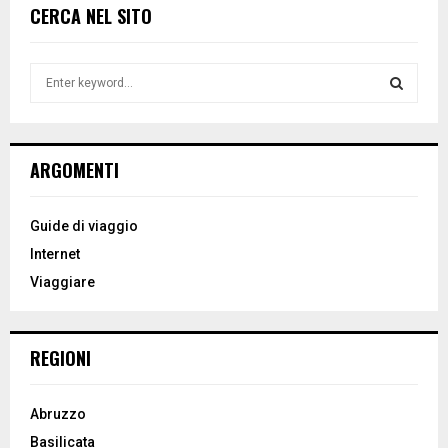
CERCA NEL SITO
S
e
a
S
r
c
E
ARGOMENTI
h
f
A
o
Guide di viaggio
r
R
Internet
:
Viaggiare
C
H
REGIONI
Abruzzo
Basilicata