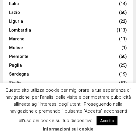
Italia
(14)
Lazio
(60)
Liguria
(22)
Lombardia
(113)
Marche
(11)
Molise
(1)
Piemonte
(50)
Puglia
(25)
Sardegna
(19)
Sicilia
(51)
Questo sito utilizza cookie per migliorare la tua esperienza di
Toscana
(88)
navigazione, per l'analisi delle visite e per mostrare pubblicità
Trentino
(16)
allineata agli interessi degli utenti. Proseguendo nella
Umbria
(7)
navigazione o premendo il pulsante "Accetta" acconsenti
Valle d'Aosta
(8)
all'uso dei cookie sul tuo dispositivo.
Accetta
Veneto
(41)
Informazioni sui cookie
Viaggiare
(146)