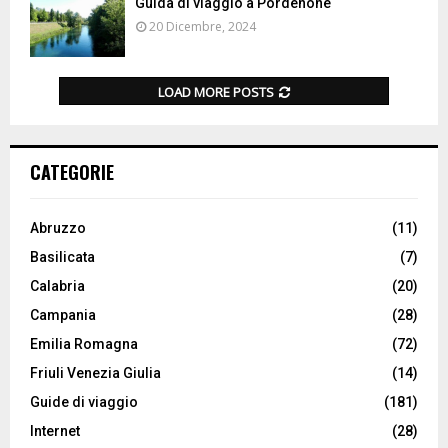
Guida di viaggio a Pordenone
20 Dicembre, 2024
LOAD MORE POSTS
CATEGORIE
Abruzzo
(11)
Basilicata
(7)
Calabria
(20)
Campania
(28)
Emilia Romagna
(72)
Friuli Venezia Giulia
(14)
Guide di viaggio
(181)
Internet
(28)