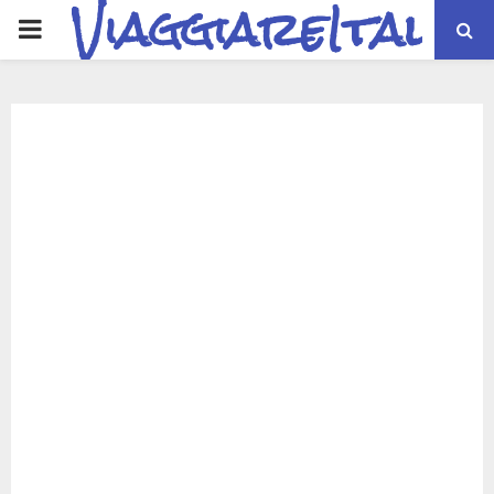
ViaggiareItalia
PRIMARY
MENU