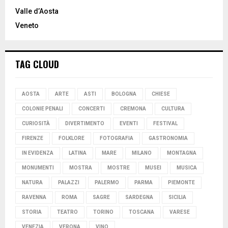
Valle d’Aosta
Veneto
TAG CLOUD
AOSTA
ARTE
ASTI
BOLOGNA
CHIESE
COLONIE PENALI
CONCERTI
CREMONA
CULTURA
CURIOSITÀ
DIVERTIMENTO
EVENTI
FESTIVAL
FIRENZE
FOLKLORE
FOTOGRAFIA
GASTRONOMIA
IN EVIDENZA
LATINA
MARE
MILANO
MONTAGNA
MONUMENTI
MOSTRA
MOSTRE
MUSEI
MUSICA
NATURA
PALAZZI
PALERMO
PARMA
PIEMONTE
RAVENNA
ROMA
SAGRE
SARDEGNA
SICILIA
STORIA
TEATRO
TORINO
TOSCANA
VARESE
VENEZIA
VERONA
VINO