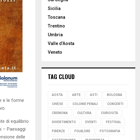
Sicilia
Toscana
Trentino
Umbria
Valle d’Aosta
Veneto
TAG CLOUD
AOSTA
ARTE
ASTI
BOLOGNA
e e le forme
CHIESE
COLONIE PENALI
CONCERTI
vo.
CREMONA
CULTURA
CURIOSITÀ
e di equilibrio
DIVERTIMENTO
EVENTI
FESTIVAL
es – Paesaggi
FIRENZE
FOLKLORE
FOTOGRAFIA
ensione delle