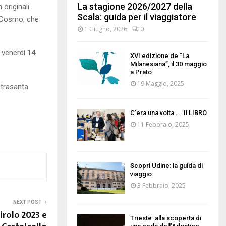
La stagione 2026/2027 della
originali
Scala: guida per il viaggiatore
el Cosmo, che
1 Giugno, 2026
0
venerdì 14
XVI edizione de “La
Milanesiana”, il 30 maggio
a Prato
19 Maggio, 2025
etrasanta
C’era una volta …. Il LIBRO
11 Febbraio, 2025
Scopri Udine: la guida di
viaggio
3 Febbraio, 2025
NEXT POST
irolo 2023 e
Trieste: alla scoperta di