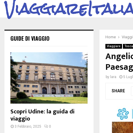
ViaggiareItali
GUIDE DI VIAGGIO
Home
Viaggi
Viaggiare
Tosc
Angeli
Paesagg
by
lara
5 Lugl
SHARE
Scopri Udine: la guida di
viaggio
3 Febbraio, 2025
0