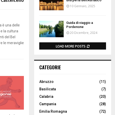
 Castelcello
una perla dell’Adriatico
10 Gennaio, 2025
Guida di viaggio a
a è una delle
Pordenone
 e la cultura
20 Dicembre, 2024
ti del Bel
re le meraviglie
LOAD MORE POSTS
CATEGORIE
Abruzzo
(11)
Basilicata
(7)
Calabria
(20)
Campania
(28)
Emilia Romagna
(72)