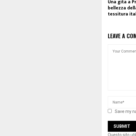
Una gita a Pr
bellezza dell
tessitura ita
LEAVE A CO
Save my na
Questo sito ut