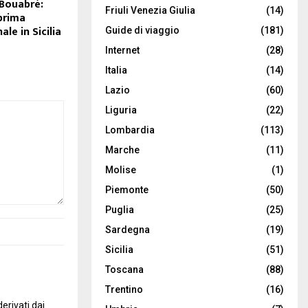
 Bouabré:
Friuli Venezia Giulia
(14)
prima
le in Sicilia
Guide di viaggio
(181)
Internet
(28)
Italia
(14)
Lazio
(60)
Liguria
(22)
Lombardia
(113)
Marche
(11)
Molise
(1)
Piemonte
(50)
Puglia
(25)
Sardegna
(19)
Sicilia
(51)
Toscana
(88)
Trentino
(16)
erivati dai