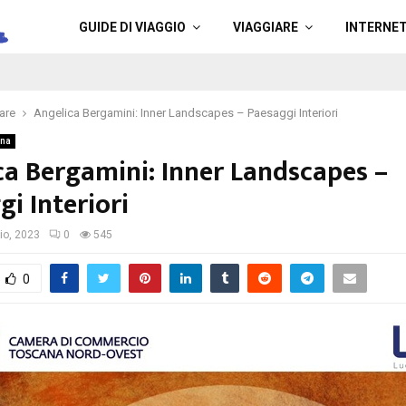
a
GUIDE DI VIAGGIO
VIAGGIARE
INTERNE
are
Angelica Bergamini: Inner Landscapes – Paesaggi Interiori
ana
ca Bergamini: Inner Landscapes –
i Interiori
io, 2023
0
545
0