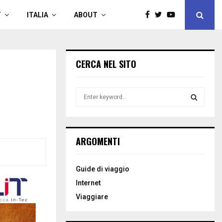
T
ITALIA
ABOUT
CERCA NEL SITO
S
e
a
S
r
c
E
ARGOMENTI
h
f
A
o
Guide di viaggio
r
R
Internet
:
C
Viaggiare
H