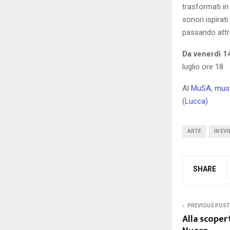
trasformati in
sonori ispirati
passando attra
Da venerdì 14
luglio ore 18.
Al
MuSA, museo
(Lucca)
ARTE
IN EV
SHARE
PREVIOUS POST
Alla scoper