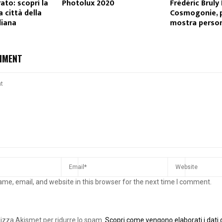
ato: scopri la
Photolux 2020
Frédéric Bruly
a città della
Cosmogonie, 
liana
mostra persona
MMENT
me, email, and website in this browser for the next time I comment.
ilizza Akismet per ridurre lo spam.
Scopri come vengono elaborati i dati d