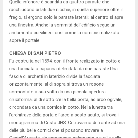
Quella inferiore è scandita da quattro paraste che
racchiudono ai lati due nicchie, in quella superiore oltre il
fregio, si ergono solo le paraste laterali; al centro si apre
una finestra. Anche la sommità dell’edificio segue un
andamento curvilineo, così come la cornicie realizzata
sopre il portale.
CHIESA DI SAN PIETRO
Fu costruita nel 1594, con il fronte realizzato in cotto e
una facciata a capanna delimitata da due paraste.Una
fascia di archetti in laterizio divide la facciata
orizzontalmente: al di sopra si trova un rosone
sormontato a sua volta da una piccola apertura
cruciforma; al di sotto c’è la bella porta, ad arco ogivale,
circondata da una cornice in cotto. Nella lunetta tra
l’architrave della porta e l’arco a sesto acuto, si trova il
monogramma di Cristo JHS. Ci troviamo di fronte ad una
delle più belle cornici che si possono trovare a
Castell’Arquato, da paragonare solamente a quelle delle