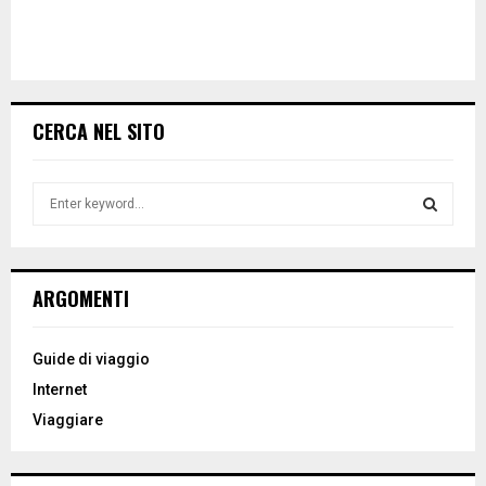
CERCA NEL SITO
S
e
a
S
r
c
E
ARGOMENTI
h
f
A
o
Guide di viaggio
r
R
Internet
:
Viaggiare
C
H