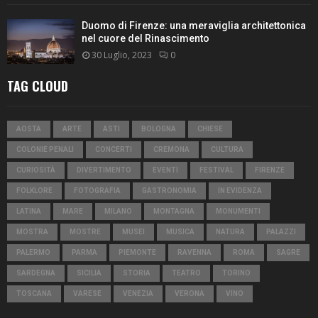
Duomo di Firenze: una meraviglia architettonica
nel cuore del Rinascimento
30 Luglio, 2023
0
TAG CLOUD
AOSTA
ARTE
ASTI
BOLOGNA
CHIESE
COLONIE PENALI
CONCERTI
CREMONA
CULTURA
CURIOSITÀ
DIVERTIMENTO
EVENTI
FESTIVAL
FIRENZE
FOLKLORE
FOTOGRAFIA
GASTRONOMIA
IN EVIDENZA
LATINA
MARE
MILANO
MONTAGNA
MONUMENTI
MOSTRA
MOSTRE
MUSEI
MUSICA
NATURA
PALAZZI
PALERMO
PARMA
PIEMONTE
RAVENNA
ROMA
SAGRE
SARDEGNA
SICILIA
STORIA
TEATRO
TORINO
TOSCANA
VARESE
VENEZIA
VERONA
VINO