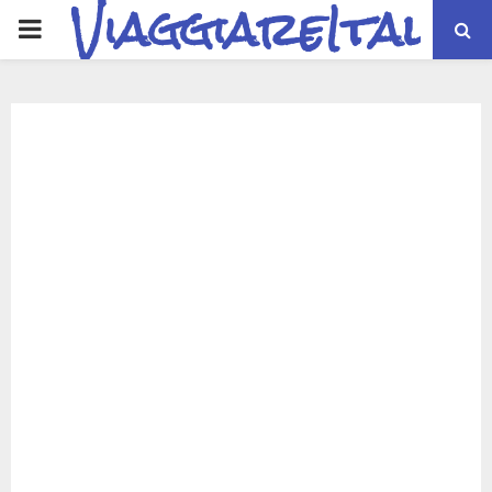
ViaggiareItalia
PRIMARY
MENU