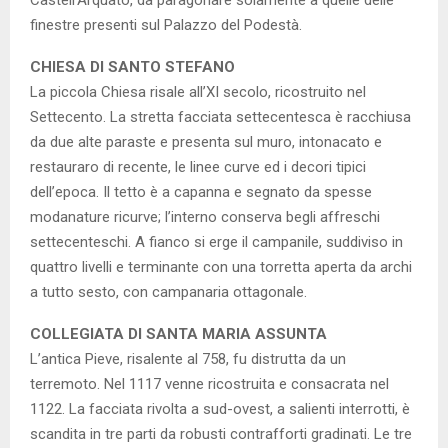
finestre presenti sul Palazzo del Podestà.
CHIESA DI SANTO STEFANO
La piccola Chiesa risale all’XI secolo, ricostruito nel
Settecento. La stretta facciata settecentesca è racchiusa
da due alte paraste e presenta sul muro, intonacato e
restauraro di recente, le linee curve ed i decori tipici
dell’epoca. Il tetto è a capanna e segnato da spesse
modanature ricurve; l’interno conserva begli affreschi
settecenteschi. A fianco si erge il campanile, suddiviso in
quattro livelli e terminante con una torretta aperta da archi
a tutto sesto, con campanaria ottagonale.
COLLEGIATA DI SANTA MARIA ASSUNTA
L’antica Pieve, risalente al 758, fu distrutta da un
terremoto. Nel 1117 venne ricostruita e consacrata nel
1122. La facciata rivolta a sud-ovest, a salienti interrotti, è
scandita in tre parti da robusti contrafforti gradinati. Le tre