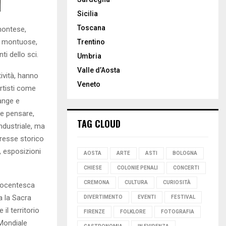
Sicilia
Toscana
montese,
ne montuose,
Trentino
ti dello sci.
Umbria
Valle d’Aosta
tività, hanno
Veneto
artisti come
ange e
be pensare,
TAG CLOUD
ndustriale, ma
resse storico
i, esposizioni
AOSTA
ARTE
ASTI
BOLOGNA
CHIESE
COLONIE PENALI
CONCERTI
CREMONA
CULTURA
CURIOSITÀ
ttocentesca
a la Sacra
DIVERTIMENTO
EVENTI
FESTIVAL
il territorio
FIRENZE
FOLKLORE
FOTOGRAFIA
Mondiale