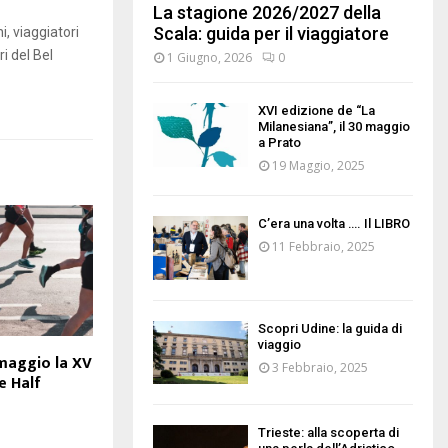
La stagione 2026/2027 della
Scala: guida per il viaggiatore
i, viaggiatori
i del Bel
1 Giugno, 2026
0
XVI edizione de “La
Milanesiana”, il 30 maggio
a Prato
19 Maggio, 2025
C’era una volta …. Il LIBRO
11 Febbraio, 2025
Scopri Udine: la guida di
viaggio
maggio la XV
3 Febbraio, 2025
e Half
Trieste: alla scoperta di