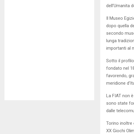
dell’Umanita 
Il Museo Egizi
dopo quella de
secondo museo 
lunga tradizio
importanti al
Sotto il profi
fondato nel 18
favorendo, gra
meridione d’Ita
La FIAT non è
sono state fon
dalle telecom
Torino inoltre
XX Giochi Olim