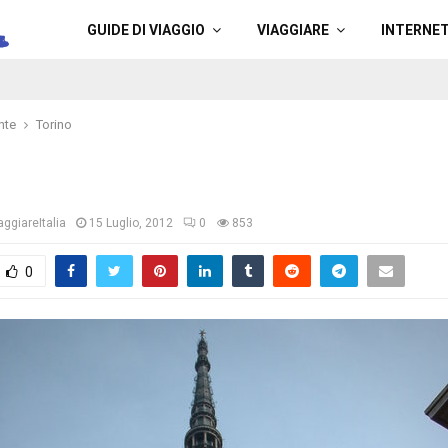
a
GUIDE DI VIAGGIO
VIAGGIARE
INTERNE
nte
Torino
ggiareItalia
15 Luglio, 2012
0
853
0