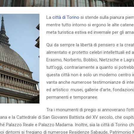
La
città di Torino
si stende sulla pianura pie
mentre tutto intorno si ergono le alte cate
meta turistica estiva ed invernale per gli aman
Qui da sempre la libertà di pensiero e la crea
alimentato e protetto celebri intellettuali ed 
Erasmo, Norberto, Bobbio, Nietzsche e Lagr
tutt’oggi, contrariamente a quanto si potreb
questa città non è solo un moderno centro i
vanta anche numerose testimonianze di inte
ed artistico: musei, gallerie d’arte, fondazion
permanenti e temporanee.
Tra i monumenti di pregio si annoverano l’o
ana e la Cattedrale di San Giovanni Battista del XV secolo, che ospit
é Palazzo Reale e Palazzo Madama. Inoltre, sia la città di Torino che 
uoi dintorni si fregiano di numerose Residenze Sabaude, Patrimonio 