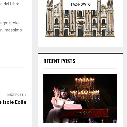
le del Libro
ITALYHOWTO
ign: titolo
ign, massimo
RECENT POSTS
NEXT POST
e isole Eolie