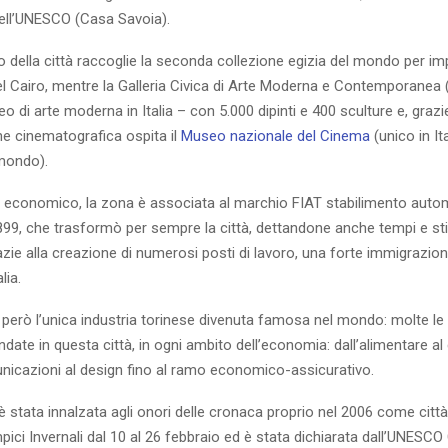
dell’UNESCO (Casa Savoia).
o della città raccoglie la seconda collezione egizia del mondo per i
l Cairo, mentre la Galleria Civica di Arte Moderna e Contemporanea (
di arte moderna in Italia – con 5.000 dipinti e 400 sculture e, grazie
ne cinematografica ospita il
Museo nazionale del Cinema
(unico in Ita
 mondo).
lo economico, la zona è associata al marchio FIAT stabilimento autom
99, che trasformò per sempre la città, dettandone anche tempi e stili
zie alla creazione di numerosi posti di lavoro, una forte immigrazion
lia.
 però l’unica industria torinese divenuta famosa nel mondo: molte le
date in questa città, in ogni ambito dell’economia: dall’alimentare al 
unicazioni al design fino al ramo economico-assicurativo.
 è stata innalzata agli onori delle cronaca proprio nel 2006 come città
pici Invernali dal 10 al 26 febbraio ed è stata dichiarata dall’UNESCO