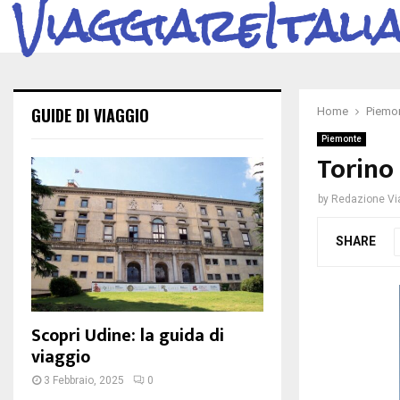
ViaggiareItali
GUIDE DI VIAGGIO
Home
Piemo
Piemonte
Torino
by
Redazione Via
SHARE
Scopri Udine: la guida di
viaggio
3 Febbraio, 2025
0