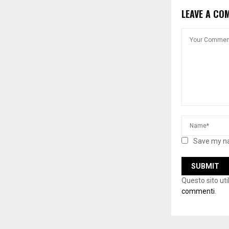
LEAVE A CO
Save my na
Questo sito ut
commenti
.