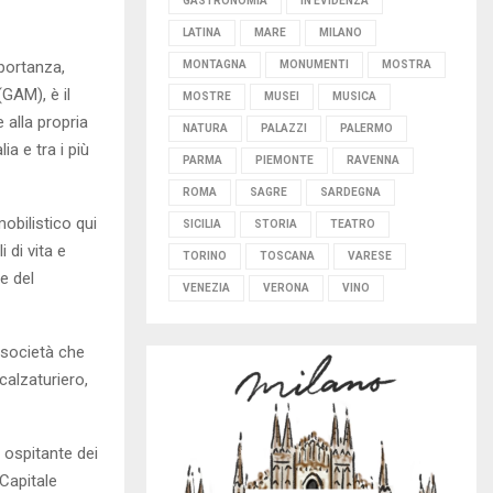
GASTRONOMIA
IN EVIDENZA
LATINA
MARE
MILANO
mportanza,
MONTAGNA
MONUMENTI
MOSTRA
GAM), è il
MOSTRE
MUSEI
MUSICA
 alla propria
NATURA
PALAZZI
PALERMO
lia e tra i più
PARMA
PIEMONTE
RAVENNA
ROMA
SAGRE
SARDEGNA
obilistico qui
SICILIA
STORIA
TEATRO
 di vita e
TORINO
TOSCANA
VARESE
e del
VENEZIA
VERONA
VINO
 società che
calzaturiero,
 ospitante dei
 Capitale