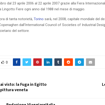
ibro dal 23 aprile 2006 al 22 aprile 2007 grazie alla Fiera Internaziona
a Lingotto Fiere ogni anno dal 1988 nel mese di maggio.
ra di tanta notorietà,
Torino
sarà, nel 2008, capitale mondiale del des
Copenaghen dall’International Council of Societies of Industrial Des
etario del settore.
0
ai visto: la Fuga in Egitto
L
 pittura veneta
Redazione ViaggiareItalia