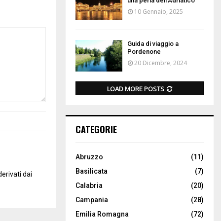
una perla dell’Adriatico
10 Gennaio, 2025
Guida di viaggio a
Pordenone
20 Dicembre, 2024
LOAD MORE POSTS
CATEGORIE
Abruzzo
(11)
Basilicata
(7)
erivati dai
Calabria
(20)
Campania
(28)
Emilia Romagna
(72)